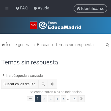
FAQ
Ayuda
Identificarse
Índice general
Buscar
Temas sin respuesta
Temas sin respuesta
Ir a búsqueda avanzada
r
Buscar
Búsqueda avanzada
Se encontraron 673 coincidencias
1
…
2
3
4
5
14
Página
1
de
14
Siguiente