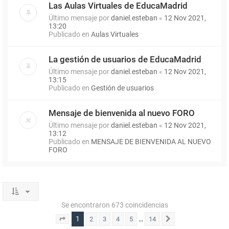
Las Aulas Virtuales de EducaMadrid
Último mensaje por
daniel.esteban
«
12 Nov 2021,
13:20
Publicado en
Aulas Virtuales
La gestión de usuarios de EducaMadrid
Último mensaje por
daniel.esteban
«
12 Nov 2021,
13:15
Publicado en
Gestión de usuarios
Mensaje de bienvenida al nuevo FORO
Último mensaje por
daniel.esteban
«
12 Nov 2021,
13:12
Publicado en
MENSAJE DE BIENVENIDA AL NUEVO
FORO
Se encontraron 673 coincidencias
1
…
2
3
4
5
14
Página
1
de
14
Siguiente