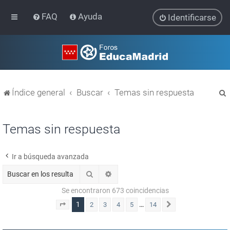
FAQ
Ayuda
Identificarse
Índice general
Buscar
Temas sin respuesta
Temas sin respuesta
Ir a búsqueda avanzada
r
Buscar
Búsqueda avanzada
Se encontraron 673 coincidencias
1
…
2
3
4
5
14
Página
1
de
14
Siguiente