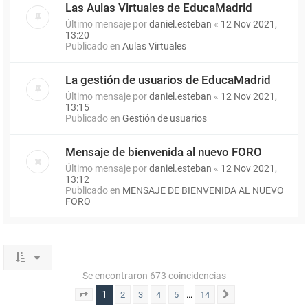
Las Aulas Virtuales de EducaMadrid
Último mensaje por
daniel.esteban
«
12 Nov 2021,
13:20
Publicado en
Aulas Virtuales
La gestión de usuarios de EducaMadrid
Último mensaje por
daniel.esteban
«
12 Nov 2021,
13:15
Publicado en
Gestión de usuarios
Mensaje de bienvenida al nuevo FORO
Último mensaje por
daniel.esteban
«
12 Nov 2021,
13:12
Publicado en
MENSAJE DE BIENVENIDA AL NUEVO
FORO
Se encontraron 673 coincidencias
1
…
2
3
4
5
14
Página
1
de
14
Siguiente