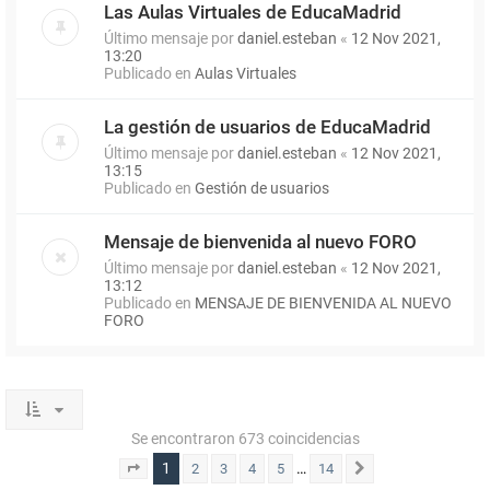
Las Aulas Virtuales de EducaMadrid
Último mensaje por
daniel.esteban
«
12 Nov 2021,
13:20
Publicado en
Aulas Virtuales
La gestión de usuarios de EducaMadrid
Último mensaje por
daniel.esteban
«
12 Nov 2021,
13:15
Publicado en
Gestión de usuarios
Mensaje de bienvenida al nuevo FORO
Último mensaje por
daniel.esteban
«
12 Nov 2021,
13:12
Publicado en
MENSAJE DE BIENVENIDA AL NUEVO
FORO
Se encontraron 673 coincidencias
1
…
2
3
4
5
14
Página
1
de
14
Siguiente