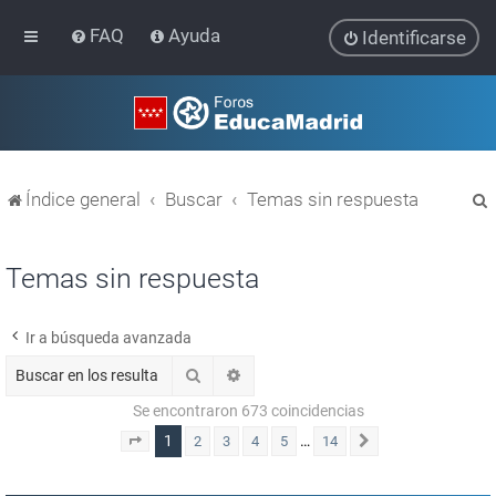
FAQ
Ayuda
Identificarse
Índice general
Buscar
Temas sin respuesta
Temas sin respuesta
Ir a búsqueda avanzada
r
Buscar
Búsqueda avanzada
Se encontraron 673 coincidencias
1
…
2
3
4
5
14
Página
1
de
14
Siguiente