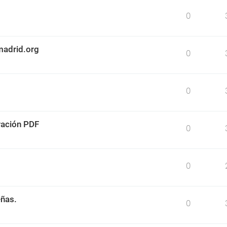
0
madrid.org
0
0
ración PDF
0
0
eñas.
0