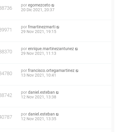
por
egomezceto
38736
20 Dic 2021, 20:37
por
fmartinezmarti
39971
29 Nov 2021, 19:15
por
enrique.martinezantunez
38370
29 Nov 2021, 11:13
por
francisco.ortegamartinez
34780
13 Nov 2021, 10:41
por
daniel.esteban
38742
12 Nov 2021, 13:38
por
daniel.esteban
40787
12 Nov 2021, 13:35