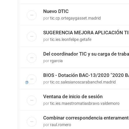
Nuevo DTIC
por
tic.cp.ortegaygasset.madrid
SUGERENCIA MEJORA APLICACIÓN T
por
tic.ies.leonfelipe.getafe
Del coordinador TIC y su carga de traba
por
rgarcia
BIOS - Dotación BAC-13/2020 "2020 
por
tic.cc.salesianoscarabanchel.madrid
Ventana de inicio de sesión
por
tic.ies.maestromatiasbravo.valdemoro
Combinar correspondencia enterament
por
raul.romero