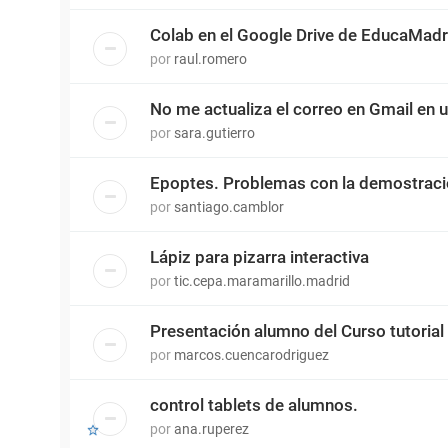
Colab en el Google Drive de EducaMadr
por
raul.romero
No me actualiza el correo en Gmail en 
por
sara.gutierro
Epoptes. Problemas con la demostrac
por
santiago.camblor
Lápiz para pizarra interactiva
por
tic.cepa.maramarillo.madrid
Presentación alumno del Curso tutorial
por
marcos.cuencarodriguez
control tablets de alumnos.
por
ana.ruperez