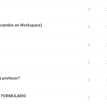
0
 (cambio en Workspace)
0
0
0
 profesor?
0
O FORMULARIO
0