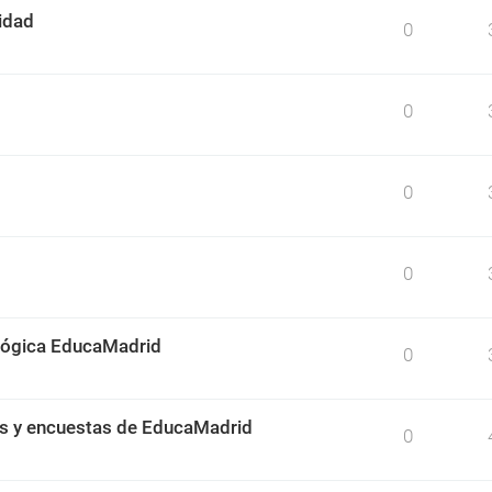
idad
0
0
0
0
ológica EducaMadrid
0
os y encuestas de EducaMadrid
0