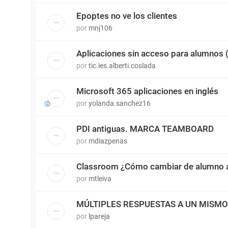
Epoptes no ve los clientes
por
mnj106
Aplicaciones sin acceso para alumnos
por
tic.ies.alberti.coslada
Microsoft 365 aplicaciones en inglés
por
yolanda.sanchez16
PDI antiguas. MARCA TEAMBOARD
por
mdiazpenas
Classroom ¿Cómo cambiar de alumno a
por
mtleiva
MÚLTIPLES RESPUESTAS A UN MISM
por
lpareja