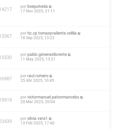
por
bsepulveda
14217
17 Nov 2025, 21:11
por
tic.cp.tomasyvaliente.velilla
13367
18 Sep 2025, 13:23
por
pablo.gimenezllorente
15530
11 May 2025, 13:21
por
raul.romero
16987
25 Abr 2025, 10:45
por
victormanuel.patonmancebo
19919
20 Mar 2025, 20:04
por
silvia.vara1
23439
13 Feb 2025, 17:40