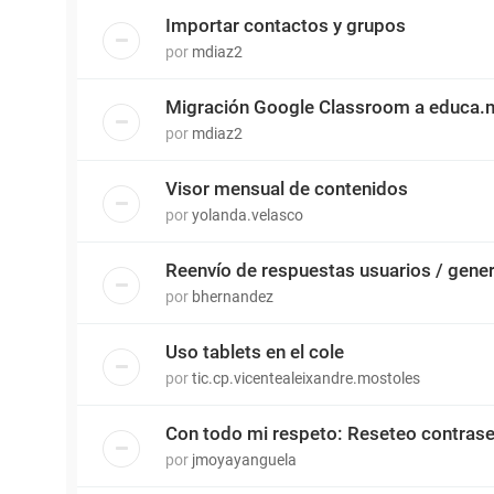
Importar contactos y grupos
por
mdiaz2
Migración Google Classroom a educa.
por
mdiaz2
Visor mensual de contenidos
por
yolanda.velasco
Reenvío de respuestas usuarios / gene
por
bhernandez
Uso tablets en el cole
por
tic.cp.vicentealeixandre.mostoles
Con todo mi respeto: Reseteo contras
por
jmoyayanguela