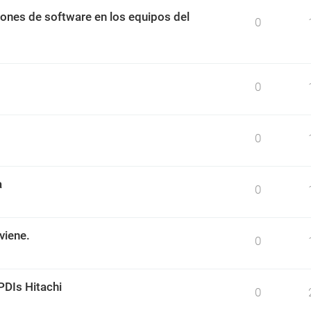
ciones de software en los equipos del
0
0
0
a
0
viene.
0
PDIs Hitachi
0