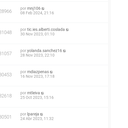
por
mnj106
28966
08 Feb 2024, 21:16
por
tic.ies.alberti.coslada
31048
30 Nov 2023, 01:10
por
yolanda.sanchez16
31057
28 Nov 2023, 22:10
por
mdiazpenas
30453
16 Nov 2023, 17:18
por
mtleiva
32618
25 Oct 2023, 15:16
por
lpareja
30501
24 Abr 2023, 11:32