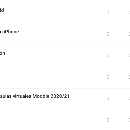
id
0
un iPhone
0
ión
0
0
 aulas virtuales Moodle 2020/21
0
0