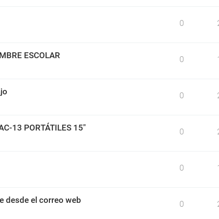
0
IMBRE ESCOLAR
0
jo
0
BAC-13 PORTÁTILES 15"
0
0
e desde el correo web
0