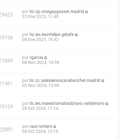
por
tic.cp.ortegaygasset.madrid
29425
22 Ene 2025, 11:40
por
tic.ies.leonfelipe.getafe
19758
08 Ene 2025, 18:42
por
rgarcia
21849
08 Nov 2024, 10:59
por
tic.cc.salesianoscarabanchel.madrid
21981
05 Nov 2024, 13:09
por
tic.ies.maestromatiasbravo.valdemoro
19124
28 Oct 2024, 11:14
por
raul.romero
22881
08 Oct 2024, 12:16