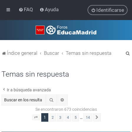
FAQ
Ayuda
Identificarse
Índice general
Buscar
Temas sin respuesta
Temas sin respuesta
Ir a búsqueda avanzada
r
Buscar
Búsqueda avanzada
Se encontraron 673 coincidencias
1
…
2
3
4
5
14
Página
1
de
14
Siguiente