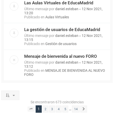
Las Aulas Virtuales de EducaMadrid
Último mensaje por
daniel.esteban
«
12 Nov 2021,
13:20
Publicado en
Aulas Virtuales
La gestión de usuarios de EducaMadrid
Último mensaje por
daniel.esteban
«
12 Nov 2021,
13:15
Publicado en
Gestión de usuarios
Mensaje de bienvenida al nuevo FORO
Último mensaje por
daniel.esteban
«
12 Nov 2021,
13:12
Publicado en
MENSAJE DE BIENVENIDA AL NUEVO
FORO
Se encontraron 673 coincidencias
1
…
2
3
4
5
14
Página
1
de
14
Siguiente