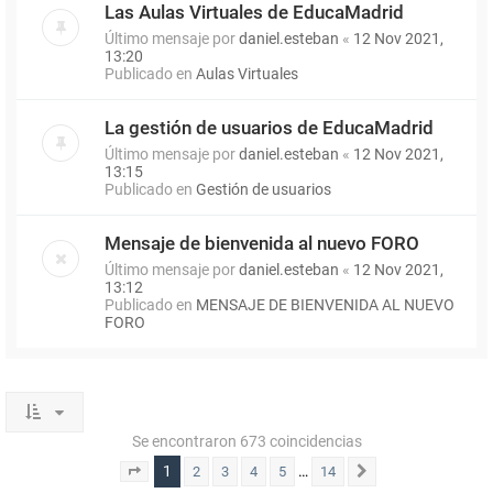
Las Aulas Virtuales de EducaMadrid
Último mensaje por
daniel.esteban
«
12 Nov 2021,
13:20
Publicado en
Aulas Virtuales
La gestión de usuarios de EducaMadrid
Último mensaje por
daniel.esteban
«
12 Nov 2021,
13:15
Publicado en
Gestión de usuarios
Mensaje de bienvenida al nuevo FORO
Último mensaje por
daniel.esteban
«
12 Nov 2021,
13:12
Publicado en
MENSAJE DE BIENVENIDA AL NUEVO
FORO
Se encontraron 673 coincidencias
1
…
2
3
4
5
14
Página
1
de
14
Siguiente