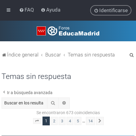
FAQ
Ayuda
Identificarse
Índice general
Buscar
Temas sin respuesta
Temas sin respuesta
Ir a búsqueda avanzada
r
Buscar
Búsqueda avanzada
Se encontraron 673 coincidencias
1
…
2
3
4
5
14
Página
1
de
14
Siguiente