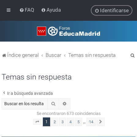
FAQ
Ayuda
Identificarse
Índice general
Buscar
Temas sin respuesta
Temas sin respuesta
Ir a búsqueda avanzada
r
Buscar
Búsqueda avanzada
Se encontraron 673 coincidencias
1
…
2
3
4
5
14
Página
1
de
14
Siguiente