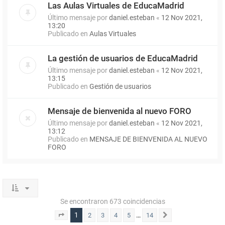
Las Aulas Virtuales de EducaMadrid
Último mensaje por
daniel.esteban
«
12 Nov 2021,
13:20
Publicado en
Aulas Virtuales
La gestión de usuarios de EducaMadrid
Último mensaje por
daniel.esteban
«
12 Nov 2021,
13:15
Publicado en
Gestión de usuarios
Mensaje de bienvenida al nuevo FORO
Último mensaje por
daniel.esteban
«
12 Nov 2021,
13:12
Publicado en
MENSAJE DE BIENVENIDA AL NUEVO
FORO
Se encontraron 673 coincidencias
1
…
2
3
4
5
14
Página
1
de
14
Siguiente