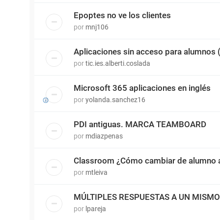
Epoptes no ve los clientes
por
mnj106
Aplicaciones sin acceso para alumnos
por
tic.ies.alberti.coslada
Microsoft 365 aplicaciones en inglés
por
yolanda.sanchez16
PDI antiguas. MARCA TEAMBOARD
por
mdiazpenas
Classroom ¿Cómo cambiar de alumno a
por
mtleiva
MÚLTIPLES RESPUESTAS A UN MISM
por
lpareja