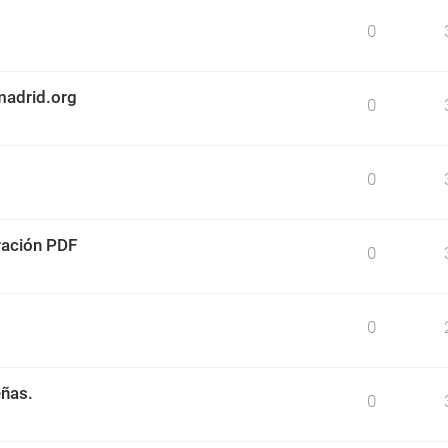
0
madrid.org
0
0
ración PDF
0
0
eñas.
0