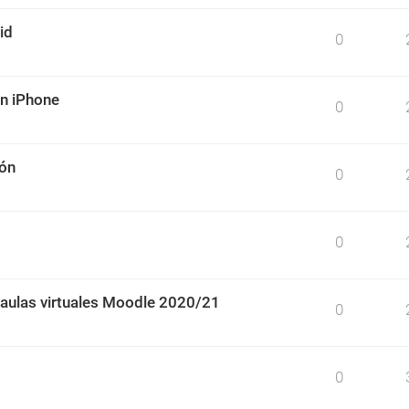
id
0
un iPhone
0
ión
0
0
 aulas virtuales Moodle 2020/21
0
0