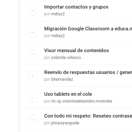
Importar contactos y grupos
por
mdiaz2
Migración Google Classroom a educa.
por
mdiaz2
Visor mensual de contenidos
por
yolanda.velasco
Reenvío de respuestas usuarios / gene
por
bhernandez
Uso tablets en el cole
por
tic.cp.vicentealeixandre.mostoles
Con todo mi respeto: Reseteo contras
por
jmoyayanguela