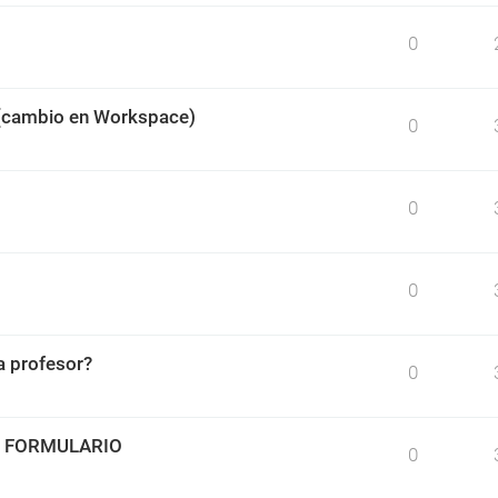
0
 (cambio en Workspace)
0
0
0
 profesor?
0
O FORMULARIO
0