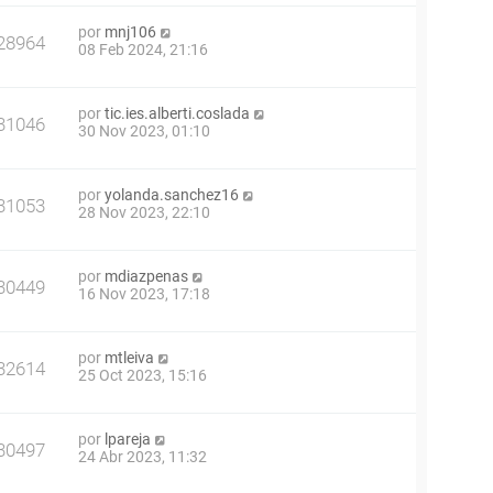
por
mnj106
28964
08 Feb 2024, 21:16
por
tic.ies.alberti.coslada
31046
30 Nov 2023, 01:10
por
yolanda.sanchez16
31053
28 Nov 2023, 22:10
por
mdiazpenas
30449
16 Nov 2023, 17:18
por
mtleiva
32614
25 Oct 2023, 15:16
por
lpareja
30497
24 Abr 2023, 11:32