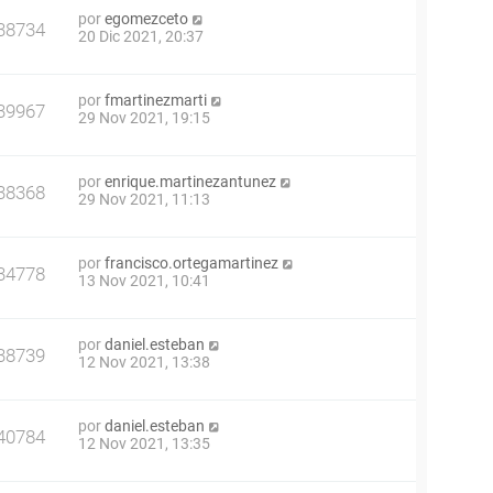
por
egomezceto
38734
20 Dic 2021, 20:37
por
fmartinezmarti
39967
29 Nov 2021, 19:15
por
enrique.martinezantunez
38368
29 Nov 2021, 11:13
por
francisco.ortegamartinez
34778
13 Nov 2021, 10:41
por
daniel.esteban
38739
12 Nov 2021, 13:38
por
daniel.esteban
40784
12 Nov 2021, 13:35