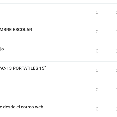
0
IMBRE ESCOLAR
0
jo
0
BAC-13 PORTÁTILES 15"
0
0
e desde el correo web
0