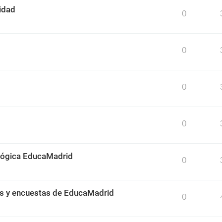
idad
0
0
0
0
ológica EducaMadrid
0
os y encuestas de EducaMadrid
0