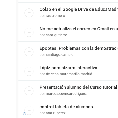
Colab en el Google Drive de EducaMadr
por
raul.romero
No me actualiza el correo en Gmail en 
por
sara.gutierro
Epoptes. Problemas con la demostrac
por
santiago.camblor
Lápiz para pizarra interactiva
por
tic.cepa.maramarillo.madrid
Presentación alumno del Curso tutorial
por
marcos.cuencarodriguez
control tablets de alumnos.
por
ana.ruperez