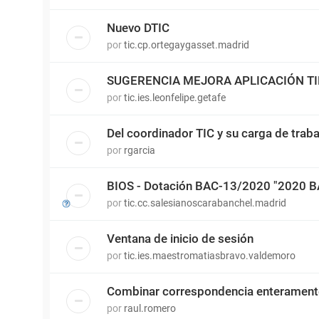
Nuevo DTIC
por
tic.cp.ortegaygasset.madrid
SUGERENCIA MEJORA APLICACIÓN T
por
tic.ies.leonfelipe.getafe
Del coordinador TIC y su carga de traba
por
rgarcia
BIOS - Dotación BAC-13/2020 "2020 
por
tic.cc.salesianoscarabanchel.madrid
Ventana de inicio de sesión
por
tic.ies.maestromatiasbravo.valdemoro
Combinar correspondencia enterament
por
raul.romero