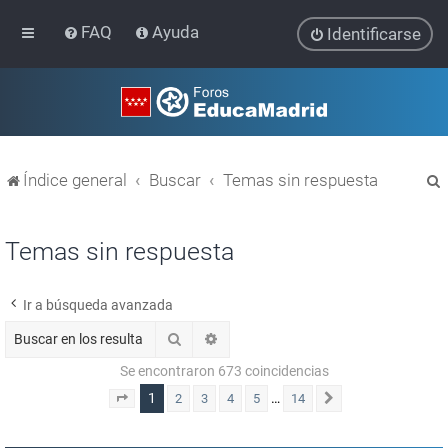
FAQ
Ayuda
Identificarse
Índice general
Buscar
Temas sin respuesta
Temas sin respuesta
Ir a búsqueda avanzada
r
Buscar
Búsqueda avanzada
Se encontraron 673 coincidencias
1
…
2
3
4
5
14
Página
1
de
14
Siguiente