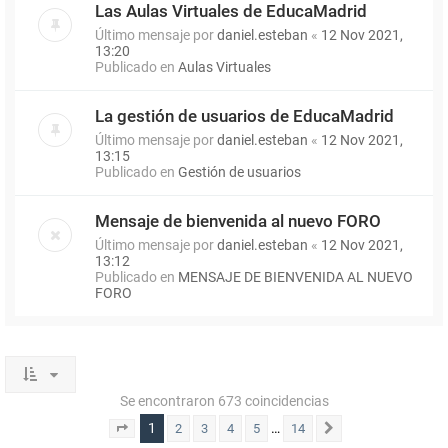
Las Aulas Virtuales de EducaMadrid
Último mensaje por
daniel.esteban
«
12 Nov 2021,
13:20
Publicado en
Aulas Virtuales
La gestión de usuarios de EducaMadrid
Último mensaje por
daniel.esteban
«
12 Nov 2021,
13:15
Publicado en
Gestión de usuarios
Mensaje de bienvenida al nuevo FORO
Último mensaje por
daniel.esteban
«
12 Nov 2021,
13:12
Publicado en
MENSAJE DE BIENVENIDA AL NUEVO
FORO
Se encontraron 673 coincidencias
1
…
2
3
4
5
14
Página
1
de
14
Siguiente