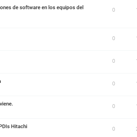
ciones de software en los equipos del
0
0
0
a
0
viene.
0
PDIs Hitachi
0