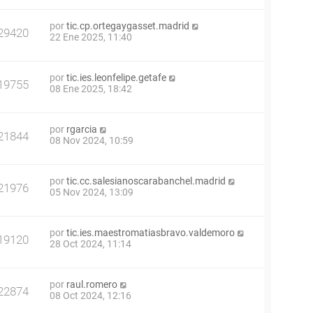
por
tic.cp.ortegaygasset.madrid
29420
22 Ene 2025, 11:40
por
tic.ies.leonfelipe.getafe
19755
08 Ene 2025, 18:42
por
rgarcia
21844
08 Nov 2024, 10:59
por
tic.cc.salesianoscarabanchel.madrid
21976
05 Nov 2024, 13:09
por
tic.ies.maestromatiasbravo.valdemoro
19120
28 Oct 2024, 11:14
por
raul.romero
22874
08 Oct 2024, 12:16