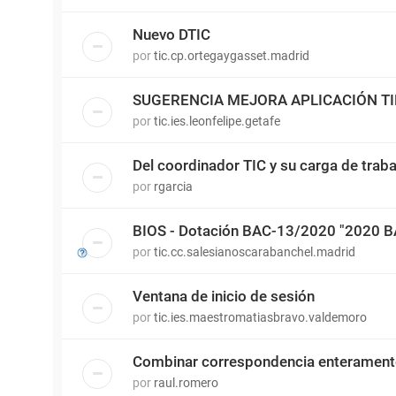
Nuevo DTIC
por
tic.cp.ortegaygasset.madrid
SUGERENCIA MEJORA APLICACIÓN T
por
tic.ies.leonfelipe.getafe
Del coordinador TIC y su carga de traba
por
rgarcia
BIOS - Dotación BAC-13/2020 "2020 
por
tic.cc.salesianoscarabanchel.madrid
Ventana de inicio de sesión
por
tic.ies.maestromatiasbravo.valdemoro
Combinar correspondencia enterament
por
raul.romero