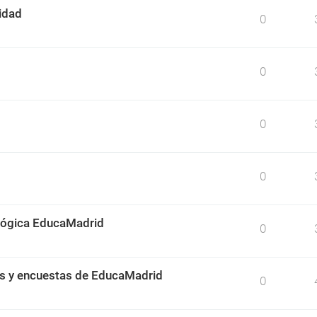
idad
0
0
0
0
ológica EducaMadrid
0
os y encuestas de EducaMadrid
0