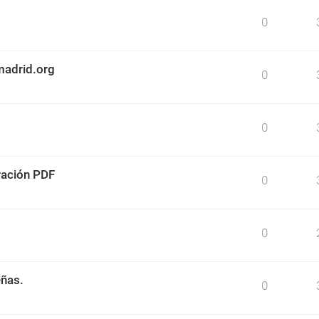
0
madrid.org
0
0
ración PDF
0
0
eñas.
0