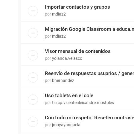
Importar contactos y grupos
por
mdiaz2
Migración Google Classroom a educa.
por
mdiaz2
Visor mensual de contenidos
por
yolanda.velasco
Reenvío de respuestas usuarios / gene
por
bhernandez
Uso tablets en el cole
por
tic.cp.vicentealeixandre.mostoles
Con todo mi respeto: Reseteo contras
por
jmoyayanguela