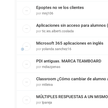
Epoptes no ve los clientes
por
mnj106
Aplicaciones sin acceso para alumnos
por
tic.ies.alberti.coslada
Microsoft 365 aplicaciones en inglés
por
yolanda.sanchez16
PDI antiguas. MARCA TEAMBOARD
por
mdiazpenas
Classroom ¿Cómo cambiar de alumno a
por
mtleiva
MÚLTIPLES RESPUESTAS A UN MISM
por
lpareja