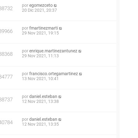
por
egomezceto
38732
20 Dic 2021, 20:37
por
fmartinezmarti
39966
29 Nov 2021, 19:15
por
enrique.martinezantunez
38368
29 Nov 2021, 11:13
por
francisco.ortegamartinez
34777
13 Nov 2021, 10:41
por
daniel.esteban
38737
12 Nov 2021, 13:38
por
daniel.esteban
40784
12 Nov 2021, 13:35