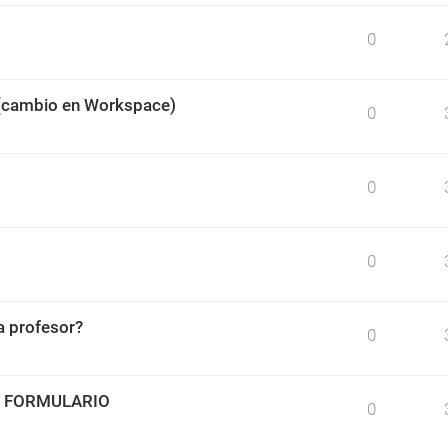
0
 (cambio en Workspace)
0
0
0
 profesor?
0
O FORMULARIO
0