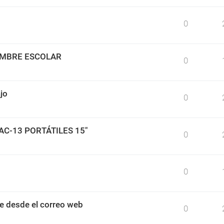
0
IMBRE ESCOLAR
0
jo
0
BAC-13 PORTÁTILES 15"
0
0
e desde el correo web
0