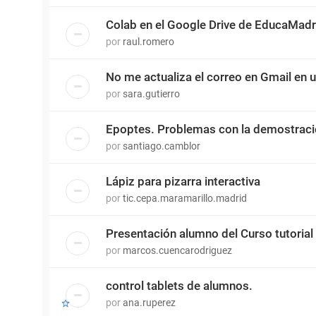
Colab en el Google Drive de EducaMadr
por
raul.romero
No me actualiza el correo en Gmail en 
por
sara.gutierro
Epoptes. Problemas con la demostrac
por
santiago.camblor
Lápiz para pizarra interactiva
por
tic.cepa.maramarillo.madrid
Presentación alumno del Curso tutorial
por
marcos.cuencarodriguez
control tablets de alumnos.
por
ana.ruperez