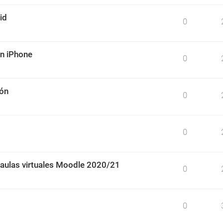
id
0
un iPhone
0
ión
0
0
 aulas virtuales Moodle 2020/21
0
0