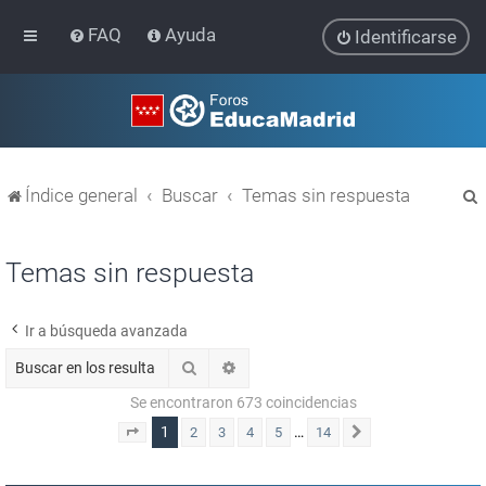
FAQ
Ayuda
Identificarse
Índice general
Buscar
Temas sin respuesta
Temas sin respuesta
Ir a búsqueda avanzada
r
Buscar
Búsqueda avanzada
Se encontraron 673 coincidencias
1
…
2
3
4
5
14
Página
1
de
14
Siguiente