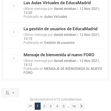
Las Aulas Virtuales de EducaMadrid
Último mensaje por
daniel.esteban
«
12 Nov 2021,
13:20
Publicado en
Aulas Virtuales
La gestión de usuarios de EducaMadrid
Último mensaje por
daniel.esteban
«
12 Nov 2021,
13:15
Publicado en
Gestión de usuarios
Mensaje de bienvenida al nuevo FORO
Último mensaje por
daniel.esteban
«
12 Nov 2021,
13:12
Publicado en
MENSAJE DE BIENVENIDA AL NUEVO
FORO
Se encontraron 673 coincidencias
1
…
2
3
4
5
14
Página
1
de
14
Siguiente