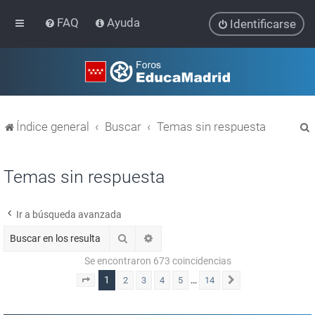
FAQ
Ayuda
Identificarse
Índice general
Buscar
Temas sin respuesta
Temas sin respuesta
Ir a búsqueda avanzada
r
Buscar
Búsqueda avanzada
Se encontraron 673 coincidencias
1
…
2
3
4
5
14
Página
1
de
14
Siguiente