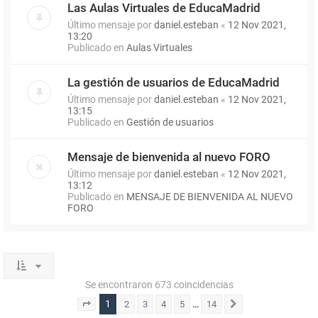
Las Aulas Virtuales de EducaMadrid
Último mensaje por
daniel.esteban
«
12 Nov 2021,
13:20
Publicado en
Aulas Virtuales
La gestión de usuarios de EducaMadrid
Último mensaje por
daniel.esteban
«
12 Nov 2021,
13:15
Publicado en
Gestión de usuarios
Mensaje de bienvenida al nuevo FORO
Último mensaje por
daniel.esteban
«
12 Nov 2021,
13:12
Publicado en
MENSAJE DE BIENVENIDA AL NUEVO
FORO
Se encontraron 673 coincidencias
1
…
2
3
4
5
14
Página
1
de
14
Siguiente