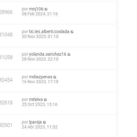
por
mnj106
28966
08 Feb 2024, 21:16
por
tic.ies.alberti.coslada
31048
30 Nov 2023, 01:10
por
yolanda.sanchez16
31058
28 Nov 2023, 22:10
por
mdiazpenas
30454
16 Nov 2023, 17:18
por
mtleiva
32618
25 Oct 2023, 15:16
por
lpareja
30501
24 Abr 2023, 11:32