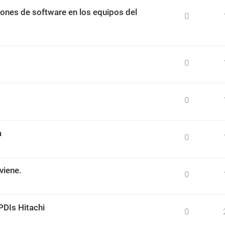
ciones de software en los equipos del
0
0
0
a
0
viene.
0
PDIs Hitachi
0