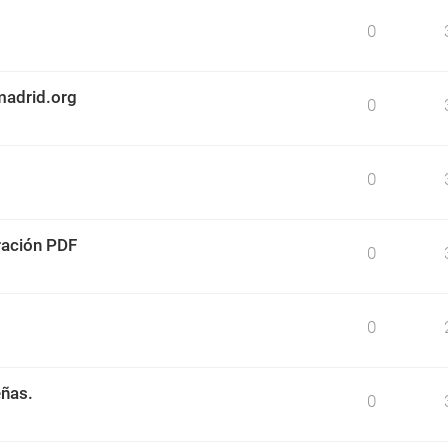
0
madrid.org
0
0
ración PDF
0
0
eñas.
0