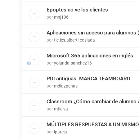
Epoptes no ve los clientes
por
mnj106
Aplicaciones sin acceso para alumnos
por
tic.ies.alberti.coslada
Microsoft 365 aplicaciones en inglés
por
yolanda.sanchez16
PDI antiguas. MARCA TEAMBOARD
por
mdiazpenas
Classroom ¿Cómo cambiar de alumno a
por
mtleiva
MÚLTIPLES RESPUESTAS A UN MISM
por
lpareja