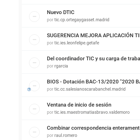
Nuevo DTIC
por
tic.cp.ortegaygasset.madrid
SUGERENCIA MEJORA APLICACIÓN T
por
tic.ies.leonfelipe.getafe
Del coordinador TIC y su carga de traba
por
rgarcia
BIOS - Dotación BAC-13/2020 "2020 
por
tic.cc.salesianoscarabanchel.madrid
Ventana de inicio de sesión
por
tic.ies.maestromatiasbravo.valdemoro
Combinar correspondencia enterament
por
raul.romero