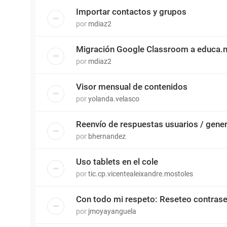
Importar contactos y grupos
por
mdiaz2
Migración Google Classroom a educa.
por
mdiaz2
Visor mensual de contenidos
por
yolanda.velasco
Reenvío de respuestas usuarios / gene
por
bhernandez
Uso tablets en el cole
por
tic.cp.vicentealeixandre.mostoles
Con todo mi respeto: Reseteo contras
por
jmoyayanguela