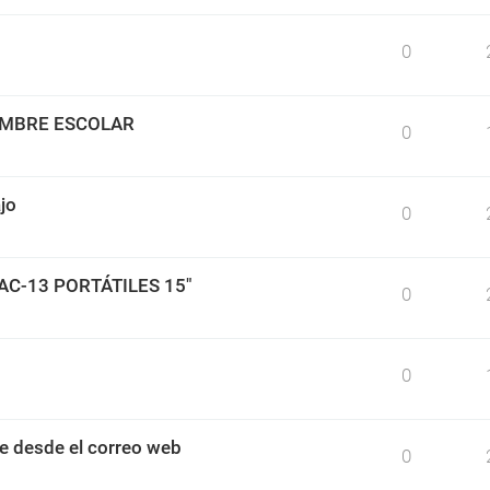
0
IMBRE ESCOLAR
0
jo
0
BAC-13 PORTÁTILES 15"
0
0
e desde el correo web
0