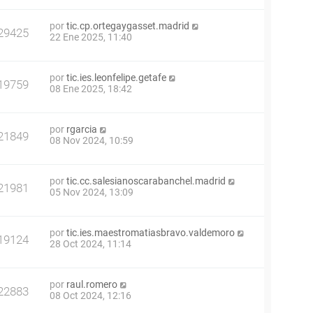
por
tic.cp.ortegaygasset.madrid
29425
22 Ene 2025, 11:40
por
tic.ies.leonfelipe.getafe
19759
08 Ene 2025, 18:42
por
rgarcia
21849
08 Nov 2024, 10:59
por
tic.cc.salesianoscarabanchel.madrid
21981
05 Nov 2024, 13:09
por
tic.ies.maestromatiasbravo.valdemoro
19124
28 Oct 2024, 11:14
por
raul.romero
22883
08 Oct 2024, 12:16