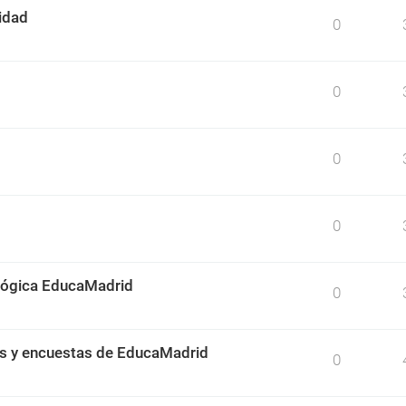
idad
0
0
0
0
ológica EducaMadrid
0
os y encuestas de EducaMadrid
0