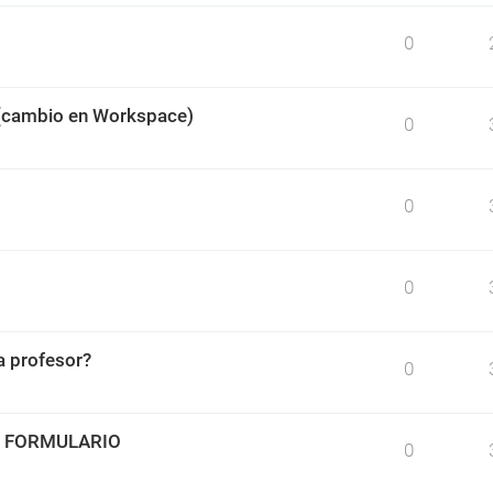
0
 (cambio en Workspace)
0
0
0
 profesor?
0
O FORMULARIO
0