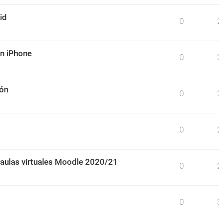
id
0
un iPhone
0
ión
0
0
 aulas virtuales Moodle 2020/21
0
0