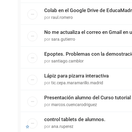
Colab en el Google Drive de EducaMadr
por
raul.romero
No me actualiza el correo en Gmail en 
por
sara.gutierro
Epoptes. Problemas con la demostrac
por
santiago.camblor
Lápiz para pizarra interactiva
por
tic.cepa.maramarillo.madrid
Presentación alumno del Curso tutorial
por
marcos.cuencarodriguez
control tablets de alumnos.
por
ana.ruperez