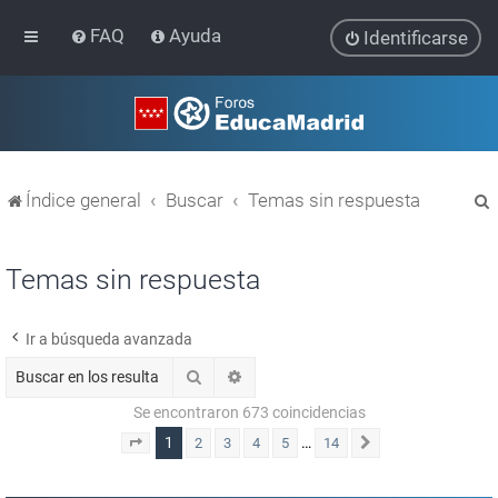
FAQ
Ayuda
Identificarse
Índice general
Buscar
Temas sin respuesta
Temas sin respuesta
Ir a búsqueda avanzada
r
Buscar
Búsqueda avanzada
Se encontraron 673 coincidencias
1
…
2
3
4
5
14
Página
1
de
14
Siguiente