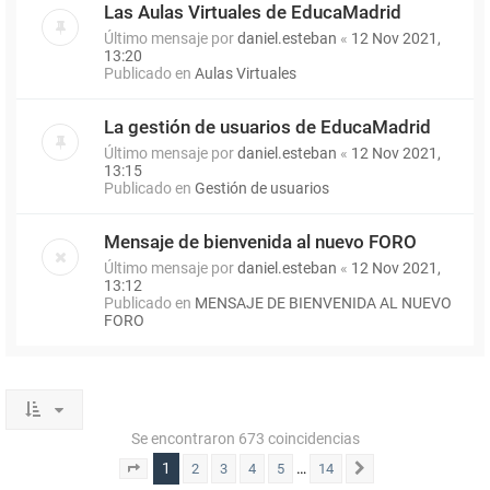
Las Aulas Virtuales de EducaMadrid
Último mensaje por
daniel.esteban
«
12 Nov 2021,
13:20
Publicado en
Aulas Virtuales
La gestión de usuarios de EducaMadrid
Último mensaje por
daniel.esteban
«
12 Nov 2021,
13:15
Publicado en
Gestión de usuarios
Mensaje de bienvenida al nuevo FORO
Último mensaje por
daniel.esteban
«
12 Nov 2021,
13:12
Publicado en
MENSAJE DE BIENVENIDA AL NUEVO
FORO
Se encontraron 673 coincidencias
1
…
2
3
4
5
14
Página
1
de
14
Siguiente