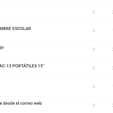
0
IMBRE ESCOLAR
0
jo
0
BAC-13 PORTÁTILES 15"
0
0
e desde el correo web
0