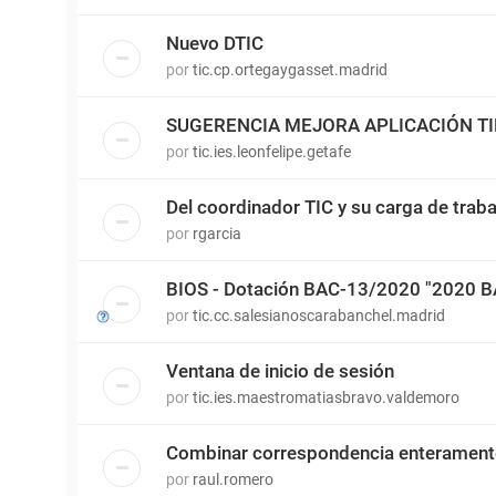
Nuevo DTIC
por
tic.cp.ortegaygasset.madrid
SUGERENCIA MEJORA APLICACIÓN T
por
tic.ies.leonfelipe.getafe
Del coordinador TIC y su carga de traba
por
rgarcia
BIOS - Dotación BAC-13/2020 "2020 
por
tic.cc.salesianoscarabanchel.madrid
Ventana de inicio de sesión
por
tic.ies.maestromatiasbravo.valdemoro
Combinar correspondencia enterament
por
raul.romero