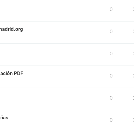
0
madrid.org
0
0
ración PDF
0
0
eñas.
0