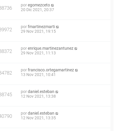
por
egomezceto
38736
20 Dic 2021, 20:37
por
fmartinezmarti
39972
29 Nov 2021, 19:15
por
enrique.martinezantunez
38372
29 Nov 2021, 11:13
por
francisco.ortegamartinez
34782
13 Nov 2021, 10:41
por
daniel.esteban
38745
12 Nov 2021, 13:38
por
daniel.esteban
40790
12 Nov 2021, 13:35