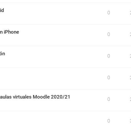
id
0
un iPhone
0
ión
0
0
 aulas virtuales Moodle 2020/21
0
0