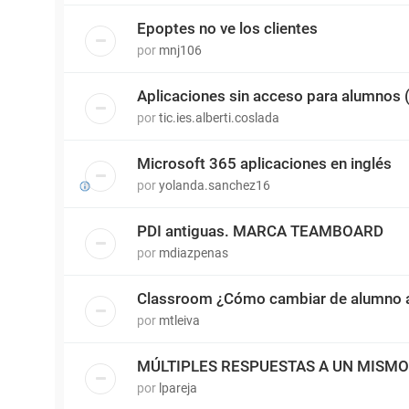
Epoptes no ve los clientes
por
mnj106
Aplicaciones sin acceso para alumnos
por
tic.ies.alberti.coslada
Microsoft 365 aplicaciones en inglés
por
yolanda.sanchez16
PDI antiguas. MARCA TEAMBOARD
por
mdiazpenas
Classroom ¿Cómo cambiar de alumno a
por
mtleiva
MÚLTIPLES RESPUESTAS A UN MISM
por
lpareja