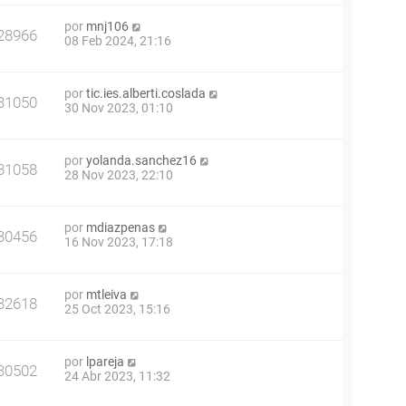
por
mnj106
28966
08 Feb 2024, 21:16
por
tic.ies.alberti.coslada
31050
30 Nov 2023, 01:10
por
yolanda.sanchez16
31058
28 Nov 2023, 22:10
por
mdiazpenas
30456
16 Nov 2023, 17:18
por
mtleiva
32618
25 Oct 2023, 15:16
por
lpareja
30502
24 Abr 2023, 11:32