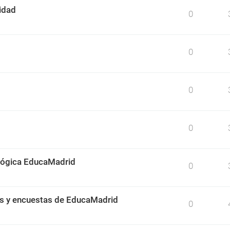
idad
0
0
0
0
ológica EducaMadrid
0
os y encuestas de EducaMadrid
0