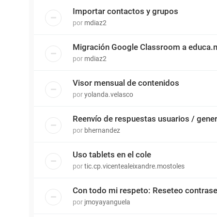
Importar contactos y grupos
por
mdiaz2
Migración Google Classroom a educa.
por
mdiaz2
Visor mensual de contenidos
por
yolanda.velasco
Reenvío de respuestas usuarios / gene
por
bhernandez
Uso tablets en el cole
por
tic.cp.vicentealeixandre.mostoles
Con todo mi respeto: Reseteo contras
por
jmoyayanguela