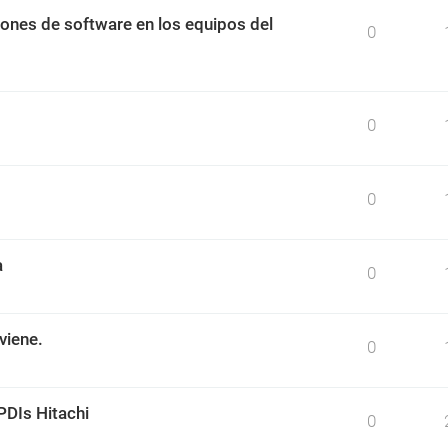
ciones de software en los equipos del
0
0
0
a
0
viene.
0
PDIs Hitachi
0