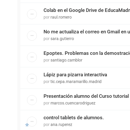
Colab en el Google Drive de EducaMadr
por
raul.romero
No me actualiza el correo en Gmail en 
por
sara.gutierro
Epoptes. Problemas con la demostrac
por
santiago.camblor
Lápiz para pizarra interactiva
por
tic.cepa.maramarillo.madrid
Presentación alumno del Curso tutorial
por
marcos.cuencarodriguez
control tablets de alumnos.
por
ana.ruperez