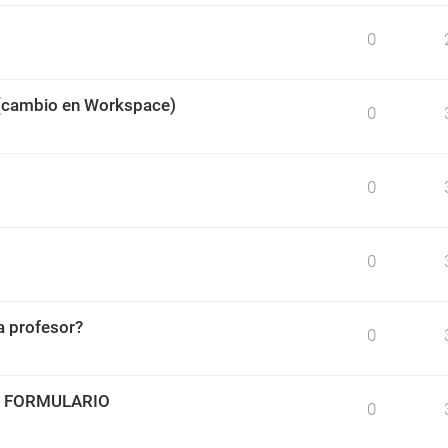
0
 (cambio en Workspace)
0
0
0
 profesor?
0
O FORMULARIO
0