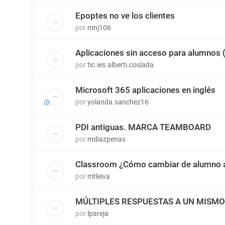
Epoptes no ve los clientes
por
mnj106
Aplicaciones sin acceso para alumnos
por
tic.ies.alberti.coslada
Microsoft 365 aplicaciones en inglés
por
yolanda.sanchez16
PDI antiguas. MARCA TEAMBOARD
por
mdiazpenas
Classroom ¿Cómo cambiar de alumno a
por
mtleiva
MÚLTIPLES RESPUESTAS A UN MISM
por
lpareja