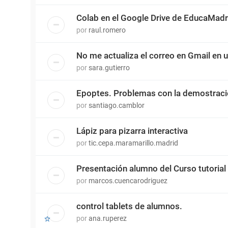
Colab en el Google Drive de EducaMadr
por
raul.romero
No me actualiza el correo en Gmail en 
por
sara.gutierro
Epoptes. Problemas con la demostrac
por
santiago.camblor
Lápiz para pizarra interactiva
por
tic.cepa.maramarillo.madrid
Presentación alumno del Curso tutorial
por
marcos.cuencarodriguez
control tablets de alumnos.
por
ana.ruperez