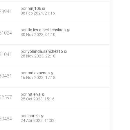
por
mnj106
28941
08 Feb 2024, 21:16
por
tic.ies.alberti.coslada
31024
30 Nov 2023, 01:10
por
yolanda.sanchez16
31041
28 Nov 2023, 22:10
por
mdiazpenas
30431
16 Nov 2023, 17:18
por
mtleiva
32597
25 Oct 2023, 15:16
por
lpareja
30484
24 Abr 2023, 11:32