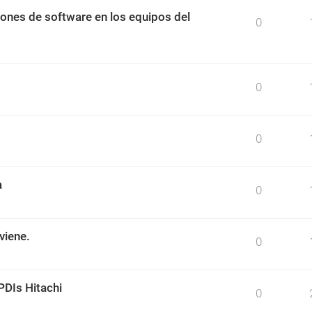
ciones de software en los equipos del
0
0
0
a
0
viene.
0
PDIs Hitachi
0