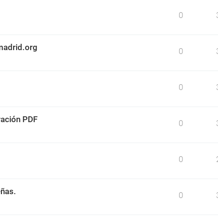
0
madrid.org
0
0
ración PDF
0
0
eñas.
0