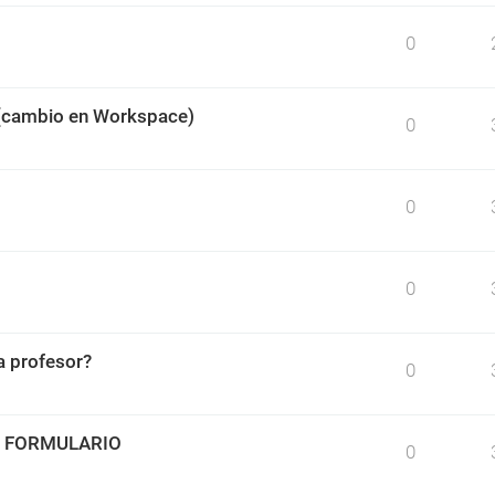
0
 (cambio en Workspace)
0
0
0
 profesor?
0
O FORMULARIO
0