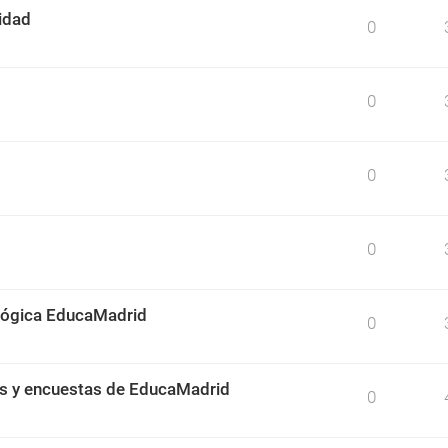
idad
0
0
0
0
ológica EducaMadrid
0
os y encuestas de EducaMadrid
0