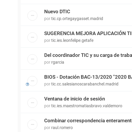
Nuevo DTIC
por
tic.cp.ortegaygasset.madrid
SUGERENCIA MEJORA APLICACIÓN T
por
tic.ies.leonfelipe.getafe
Del coordinador TIC y su carga de traba
por
rgarcia
BIOS - Dotación BAC-13/2020 "2020 
por
tic.cc.salesianoscarabanchel.madrid
Ventana de inicio de sesión
por
tic.ies.maestromatiasbravo.valdemoro
Combinar correspondencia enterament
por
raul.romero