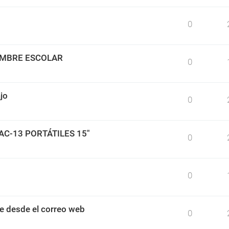
0
IMBRE ESCOLAR
0
jo
0
BAC-13 PORTÁTILES 15"
0
0
e desde el correo web
0