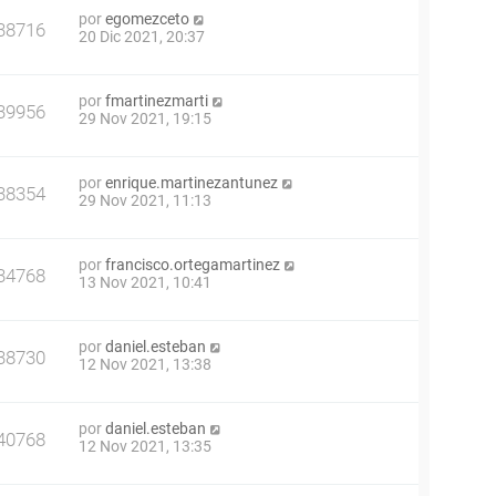
por
egomezceto
38716
20 Dic 2021, 20:37
por
fmartinezmarti
39956
29 Nov 2021, 19:15
por
enrique.martinezantunez
38354
29 Nov 2021, 11:13
por
francisco.ortegamartinez
34768
13 Nov 2021, 10:41
por
daniel.esteban
38730
12 Nov 2021, 13:38
por
daniel.esteban
40768
12 Nov 2021, 13:35