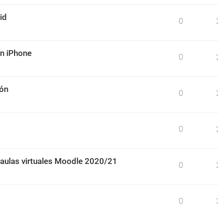
id
0
un iPhone
0
ión
0
0
 aulas virtuales Moodle 2020/21
0
0