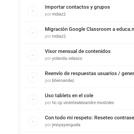
Importar contactos y grupos
por
mdiaz2
Migración Google Classroom a educa.
por
mdiaz2
Visor mensual de contenidos
por
yolanda.velasco
Reenvío de respuestas usuarios / gene
por
bhernandez
Uso tablets en el cole
por
tic.cp.vicentealeixandre.mostoles
Con todo mi respeto: Reseteo contras
por
jmoyayanguela