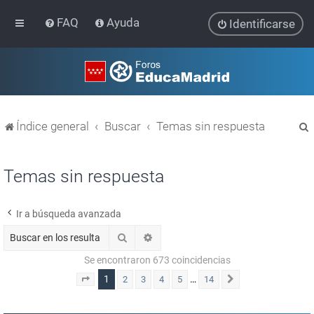
FAQ
Ayuda
Identificarse
Índice general
Buscar
Temas sin respuesta
Temas sin respuesta
Ir a búsqueda avanzada
r
Buscar
Búsqueda avanzada
Se encontraron 673 coincidencias
1
…
2
3
4
5
14
Página
1
de
14
Siguiente