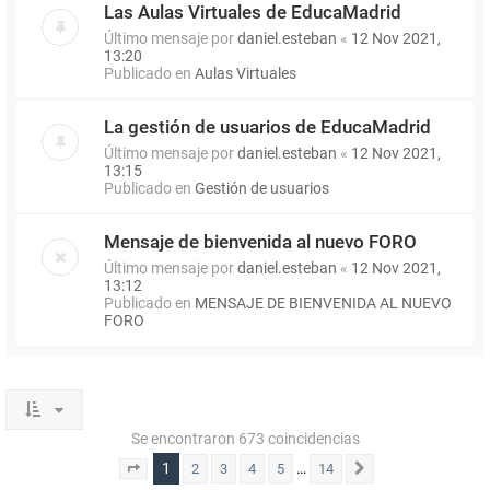
Las Aulas Virtuales de EducaMadrid
Último mensaje por
daniel.esteban
«
12 Nov 2021,
13:20
Publicado en
Aulas Virtuales
La gestión de usuarios de EducaMadrid
Último mensaje por
daniel.esteban
«
12 Nov 2021,
13:15
Publicado en
Gestión de usuarios
Mensaje de bienvenida al nuevo FORO
Último mensaje por
daniel.esteban
«
12 Nov 2021,
13:12
Publicado en
MENSAJE DE BIENVENIDA AL NUEVO
FORO
Se encontraron 673 coincidencias
1
…
2
3
4
5
14
Página
1
de
14
Siguiente