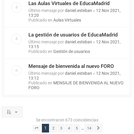
Las Aulas Virtuales de EducaMadrid
Último mensaje por
daniel.esteban
«
12 Nov 2021,
13:20
Publicado en
Aulas Virtuales
La gestión de usuarios de EducaMadrid
Último mensaje por
daniel.esteban
«
12 Nov 2021,
13:15
Publicado en
Gestión de usuarios
Mensaje de bienvenida al nuevo FORO
Último mensaje por
daniel.esteban
«
12 Nov 2021,
13:12
Publicado en
MENSAJE DE BIENVENIDA AL NUEVO
FORO
Se encontraron 673 coincidencias
1
…
2
3
4
5
14
Página
1
de
14
Siguiente