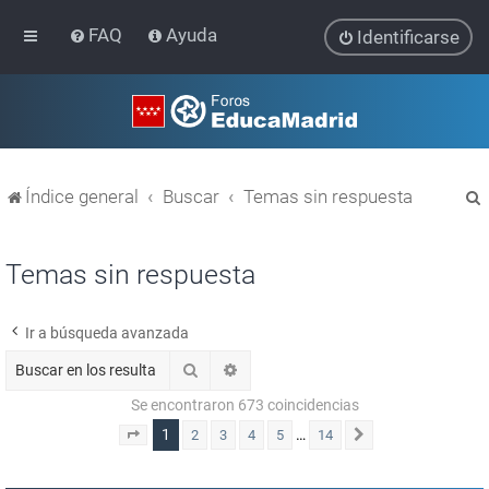
FAQ
Ayuda
Identificarse
Índice general
Buscar
Temas sin respuesta
Temas sin respuesta
Ir a búsqueda avanzada
r
Buscar
Búsqueda avanzada
Se encontraron 673 coincidencias
1
…
2
3
4
5
14
Página
1
de
14
Siguiente