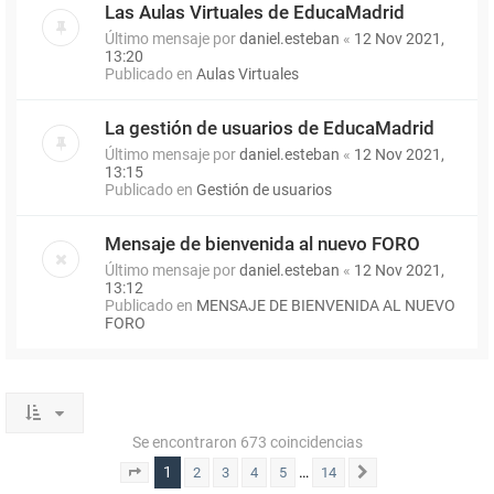
Las Aulas Virtuales de EducaMadrid
Último mensaje por
daniel.esteban
«
12 Nov 2021,
13:20
Publicado en
Aulas Virtuales
La gestión de usuarios de EducaMadrid
Último mensaje por
daniel.esteban
«
12 Nov 2021,
13:15
Publicado en
Gestión de usuarios
Mensaje de bienvenida al nuevo FORO
Último mensaje por
daniel.esteban
«
12 Nov 2021,
13:12
Publicado en
MENSAJE DE BIENVENIDA AL NUEVO
FORO
Se encontraron 673 coincidencias
1
…
2
3
4
5
14
Página
1
de
14
Siguiente