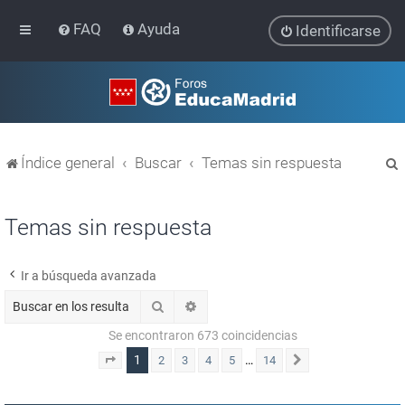
FAQ
Ayuda
Identificarse
Índice general
Buscar
Temas sin respuesta
Temas sin respuesta
Ir a búsqueda avanzada
r
Buscar
Búsqueda avanzada
Se encontraron 673 coincidencias
1
…
2
3
4
5
14
Página
1
de
14
Siguiente