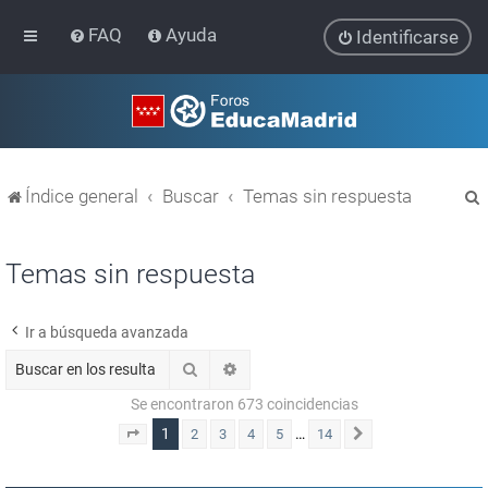
FAQ
Ayuda
Identificarse
Índice general
Buscar
Temas sin respuesta
Temas sin respuesta
Ir a búsqueda avanzada
r
Buscar
Búsqueda avanzada
Se encontraron 673 coincidencias
1
…
2
3
4
5
14
Página
1
de
14
Siguiente