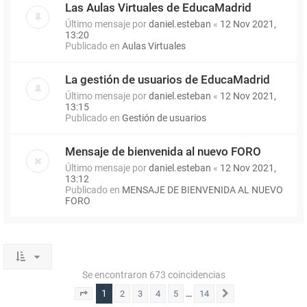
Las Aulas Virtuales de EducaMadrid
Último mensaje por
daniel.esteban
«
12 Nov 2021,
13:20
Publicado en
Aulas Virtuales
La gestión de usuarios de EducaMadrid
Último mensaje por
daniel.esteban
«
12 Nov 2021,
13:15
Publicado en
Gestión de usuarios
Mensaje de bienvenida al nuevo FORO
Último mensaje por
daniel.esteban
«
12 Nov 2021,
13:12
Publicado en
MENSAJE DE BIENVENIDA AL NUEVO
FORO
Se encontraron 673 coincidencias
1
…
2
3
4
5
14
Página
1
de
14
Siguiente