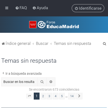
FAQ
Ayuda
Identificarse
Índice general
Buscar
Temas sin respuesta
Temas sin respuesta
Ir a búsqueda avanzada
r
Buscar
Búsqueda avanzada
Se encontraron 673 coincidencias
1
…
2
3
4
5
14
Página
1
de
14
Siguiente