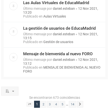
Las Aulas Virtuales de EducaMadrid
Último mensaje por
daniel.esteban
«
12 Nov 2021,
13:20
Publicado en
Aulas Virtuales
La gestión de usuarios de EducaMadrid
Último mensaje por
daniel.esteban
«
12 Nov 2021,
13:15
Publicado en
Gestión de usuarios
Mensaje de bienvenida al nuevo FORO
Último mensaje por
daniel.esteban
«
12 Nov 2021,
13:12
Publicado en
MENSAJE DE BIENVENIDA AL NUEVO
FORO
Se encontraron 673 coincidencias
1
…
2
3
4
5
14
Página
1
de
14
Siguiente