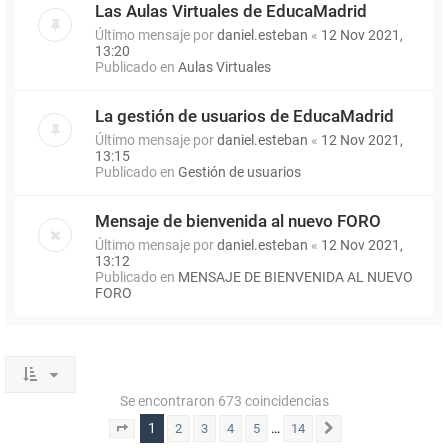
Las Aulas Virtuales de EducaMadrid
Último mensaje por
daniel.esteban
«
12 Nov 2021,
13:20
Publicado en
Aulas Virtuales
La gestión de usuarios de EducaMadrid
Último mensaje por
daniel.esteban
«
12 Nov 2021,
13:15
Publicado en
Gestión de usuarios
Mensaje de bienvenida al nuevo FORO
Último mensaje por
daniel.esteban
«
12 Nov 2021,
13:12
Publicado en
MENSAJE DE BIENVENIDA AL NUEVO
FORO
Se encontraron 673 coincidencias
1
…
2
3
4
5
14
Página
1
de
14
Siguiente