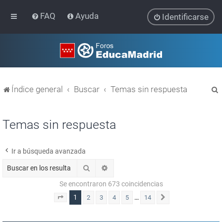
FAQ
Ayuda
Identificarse
Índice general
Buscar
Temas sin respuesta
Temas sin respuesta
Ir a búsqueda avanzada
r
Buscar
Búsqueda avanzada
Se encontraron 673 coincidencias
1
…
2
3
4
5
14
Página
1
de
14
Siguiente