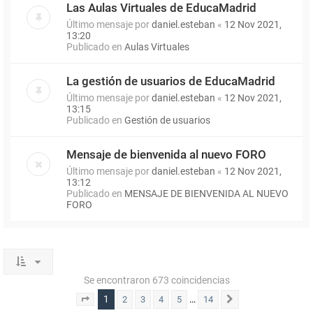
Las Aulas Virtuales de EducaMadrid
Último mensaje por
daniel.esteban
«
12 Nov 2021,
13:20
Publicado en
Aulas Virtuales
La gestión de usuarios de EducaMadrid
Último mensaje por
daniel.esteban
«
12 Nov 2021,
13:15
Publicado en
Gestión de usuarios
Mensaje de bienvenida al nuevo FORO
Último mensaje por
daniel.esteban
«
12 Nov 2021,
13:12
Publicado en
MENSAJE DE BIENVENIDA AL NUEVO
FORO
Se encontraron 673 coincidencias
1
…
2
3
4
5
14
Página
1
de
14
Siguiente