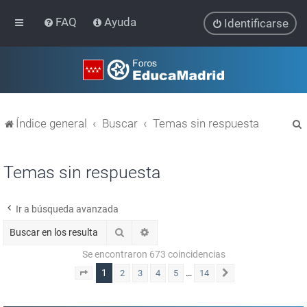
FAQ
Ayuda
Identificarse
Índice general
Buscar
Temas sin respuesta
Temas sin respuesta
Ir a búsqueda avanzada
r
Buscar
Búsqueda avanzada
Se encontraron 673 coincidencias
1
…
2
3
4
5
14
Página
1
de
14
Siguiente