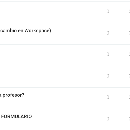
0
 (cambio en Workspace)
0
0
0
 profesor?
0
O FORMULARIO
0