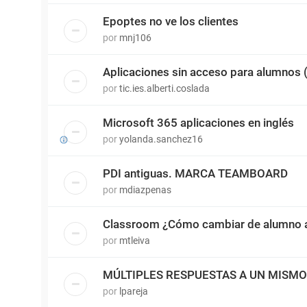
Epoptes no ve los clientes
por
mnj106
Aplicaciones sin acceso para alumnos
por
tic.ies.alberti.coslada
Microsoft 365 aplicaciones en inglés
por
yolanda.sanchez16
PDI antiguas. MARCA TEAMBOARD
por
mdiazpenas
Classroom ¿Cómo cambiar de alumno a
por
mtleiva
MÚLTIPLES RESPUESTAS A UN MISM
por
lpareja