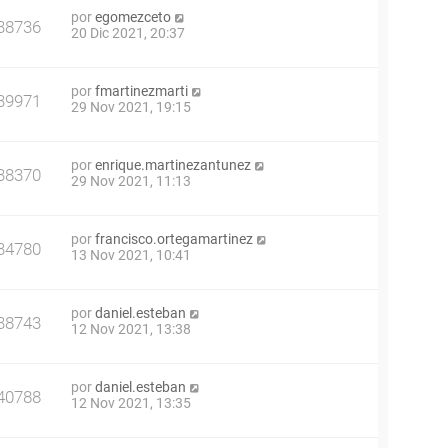
por
egomezceto
38736
20 Dic 2021, 20:37
por
fmartinezmarti
39971
29 Nov 2021, 19:15
por
enrique.martinezantunez
38370
29 Nov 2021, 11:13
por
francisco.ortegamartinez
34780
13 Nov 2021, 10:41
por
daniel.esteban
38743
12 Nov 2021, 13:38
por
daniel.esteban
40788
12 Nov 2021, 13:35