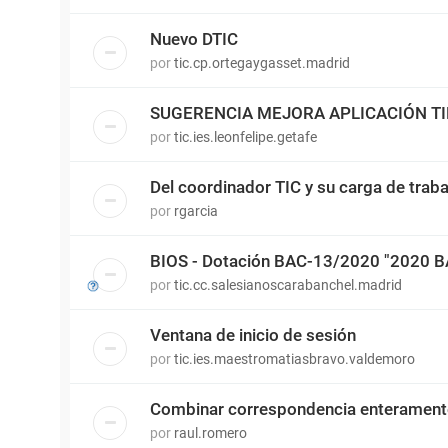
Nuevo DTIC
por
tic.cp.ortegaygasset.madrid
SUGERENCIA MEJORA APLICACIÓN T
por
tic.ies.leonfelipe.getafe
Del coordinador TIC y su carga de traba
por
rgarcia
BIOS - Dotación BAC-13/2020 "2020 
por
tic.cc.salesianoscarabanchel.madrid
Ventana de inicio de sesión
por
tic.ies.maestromatiasbravo.valdemoro
Combinar correspondencia enterament
por
raul.romero