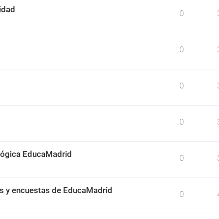
idad
0
0
0
0
ológica EducaMadrid
0
os y encuestas de EducaMadrid
0