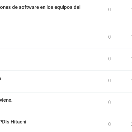
ciones de software en los equipos del
0
0
0
a
0
viene.
0
PDIs Hitachi
0