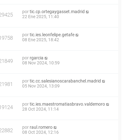
por
tic.cp.ortegaygasset.madrid
29425
22 Ene 2025, 11:40
por
tic.ies.leonfelipe.getafe
19758
08 Ene 2025, 18:42
por
rgarcia
21849
08 Nov 2024, 10:59
por
tic.cc.salesianoscarabanchel.madrid
21981
05 Nov 2024, 13:09
por
tic.ies.maestromatiasbravo.valdemoro
19124
28 Oct 2024, 11:14
por
raul.romero
22882
08 Oct 2024, 12:16