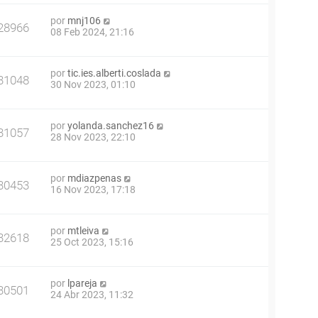
por
mnj106
28966
08 Feb 2024, 21:16
por
tic.ies.alberti.coslada
31048
30 Nov 2023, 01:10
por
yolanda.sanchez16
31057
28 Nov 2023, 22:10
por
mdiazpenas
30453
16 Nov 2023, 17:18
por
mtleiva
32618
25 Oct 2023, 15:16
por
lpareja
30501
24 Abr 2023, 11:32