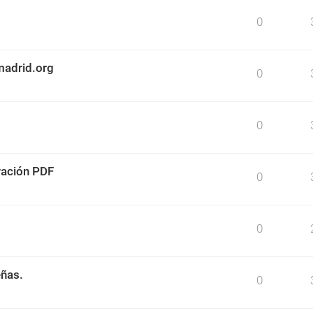
0
madrid.org
0
0
ración PDF
0
0
eñas.
0