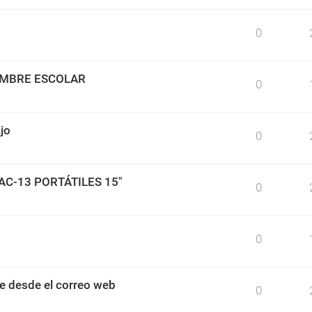
0
IMBRE ESCOLAR
0
jo
0
BAC-13 PORTÁTILES 15"
0
0
e desde el correo web
0