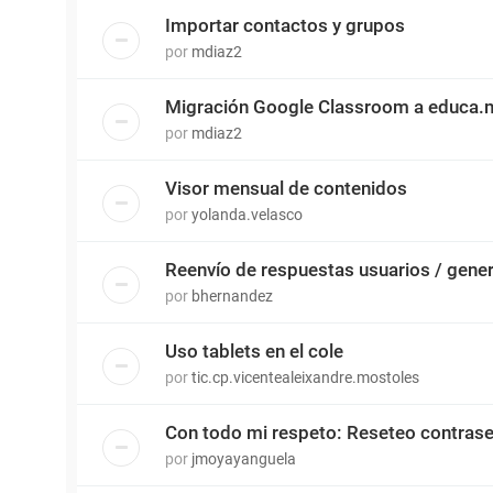
Importar contactos y grupos
por
mdiaz2
Migración Google Classroom a educa.
por
mdiaz2
Visor mensual de contenidos
por
yolanda.velasco
Reenvío de respuestas usuarios / gene
por
bhernandez
Uso tablets en el cole
por
tic.cp.vicentealeixandre.mostoles
Con todo mi respeto: Reseteo contras
por
jmoyayanguela