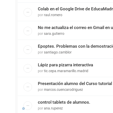
Colab en el Google Drive de EducaMadr
por
raul.romero
No me actualiza el correo en Gmail en 
por
sara.gutierro
Epoptes. Problemas con la demostrac
por
santiago.camblor
Lápiz para pizarra interactiva
por
tic.cepa.maramarillo.madrid
Presentación alumno del Curso tutorial
por
marcos.cuencarodriguez
control tablets de alumnos.
por
ana.ruperez