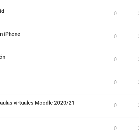
id
0
un iPhone
0
ión
0
0
 aulas virtuales Moodle 2020/21
0
0