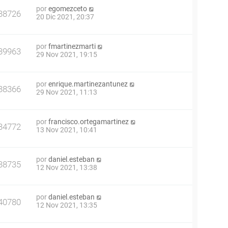
por
egomezceto
38726
20 Dic 2021, 20:37
por
fmartinezmarti
39963
29 Nov 2021, 19:15
por
enrique.martinezantunez
38366
29 Nov 2021, 11:13
por
francisco.ortegamartinez
34772
13 Nov 2021, 10:41
por
daniel.esteban
38735
12 Nov 2021, 13:38
por
daniel.esteban
40780
12 Nov 2021, 13:35