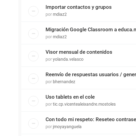
Importar contactos y grupos
por
mdiaz2
Migración Google Classroom a educa.
por
mdiaz2
Visor mensual de contenidos
por
yolanda.velasco
Reenvío de respuestas usuarios / gene
por
bhernandez
Uso tablets en el cole
por
tic.cp.vicentealeixandre.mostoles
Con todo mi respeto: Reseteo contras
por
jmoyayanguela