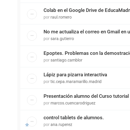
Colab en el Google Drive de EducaMadr
por
raul.romero
No me actualiza el correo en Gmail en 
por
sara.gutierro
Epoptes. Problemas con la demostrac
por
santiago.camblor
Lápiz para pizarra interactiva
por
tic.cepa.maramarillo.madrid
Presentación alumno del Curso tutorial
por
marcos.cuencarodriguez
control tablets de alumnos.
por
ana.ruperez