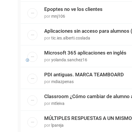
Epoptes no ve los clientes
por
mnj106
Aplicaciones sin acceso para alumnos
por
tic.ies.alberti.coslada
Microsoft 365 aplicaciones en inglés
por
yolanda.sanchez16
PDI antiguas. MARCA TEAMBOARD
por
mdiazpenas
Classroom ¿Cómo cambiar de alumno a
por
mtleiva
MÚLTIPLES RESPUESTAS A UN MISM
por
lpareja