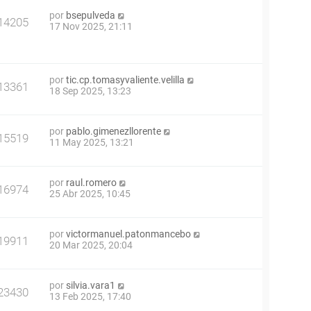
por
bsepulveda
14205
17 Nov 2025, 21:11
por
tic.cp.tomasyvaliente.velilla
13361
18 Sep 2025, 13:23
por
pablo.gimenezllorente
15519
11 May 2025, 13:21
por
raul.romero
16974
25 Abr 2025, 10:45
por
victormanuel.patonmancebo
19911
20 Mar 2025, 20:04
por
silvia.vara1
23430
13 Feb 2025, 17:40