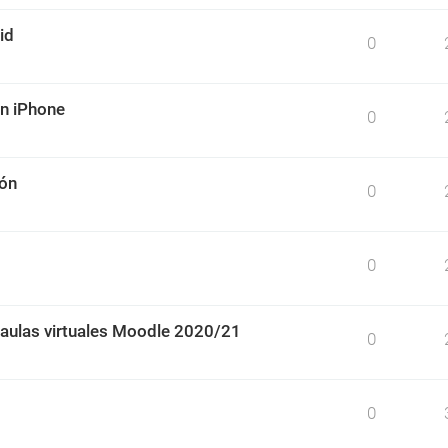
id
0
un iPhone
0
ión
0
0
 aulas virtuales Moodle 2020/21
0
0