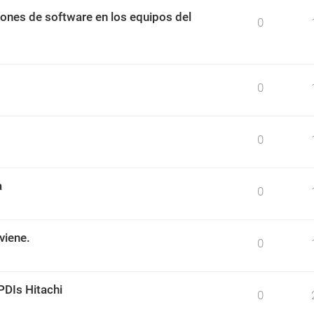
ciones de software en los equipos del
0
0
0
a
0
viene.
0
PDIs Hitachi
0