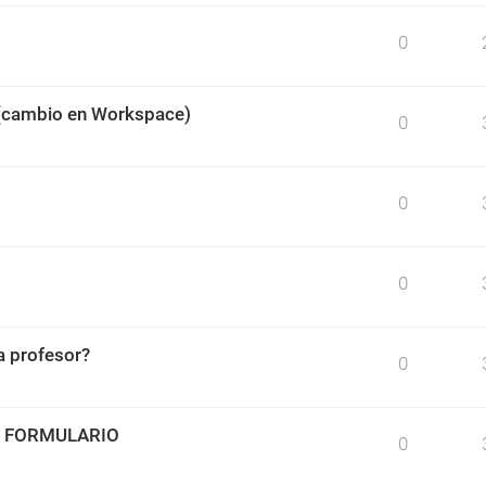
0
 (cambio en Workspace)
0
0
0
 profesor?
0
O FORMULARIO
0