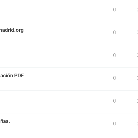
0
madrid.org
0
0
ración PDF
0
0
eñas.
0