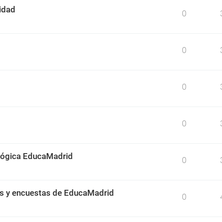
idad
0
0
0
0
ológica EducaMadrid
0
os y encuestas de EducaMadrid
0