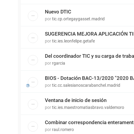
Nuevo DTIC
por
tic.cp.ortegaygasset.madrid
SUGERENCIA MEJORA APLICACIÓN T
por
tic.ies.leonfelipe.getafe
Del coordinador TIC y su carga de traba
por
rgarcia
BIOS - Dotación BAC-13/2020 "2020 
por
tic.cc.salesianoscarabanchel.madrid
Ventana de inicio de sesión
por
tic.ies.maestromatiasbravo.valdemoro
Combinar correspondencia enterament
por
raul.romero