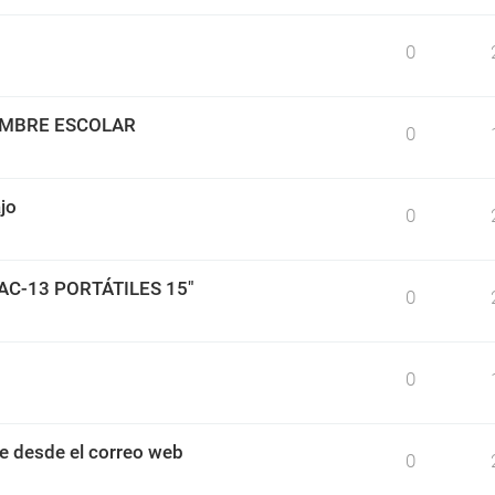
0
IMBRE ESCOLAR
0
jo
0
BAC-13 PORTÁTILES 15"
0
0
e desde el correo web
0