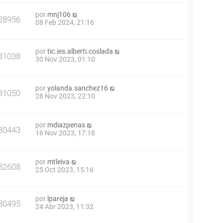
por
mnj106
28956
08 Feb 2024, 21:16
por
tic.ies.alberti.coslada
31038
30 Nov 2023, 01:10
por
yolanda.sanchez16
31050
28 Nov 2023, 22:10
por
mdiazpenas
30443
16 Nov 2023, 17:18
por
mtleiva
32608
25 Oct 2023, 15:16
por
lpareja
30495
24 Abr 2023, 11:32