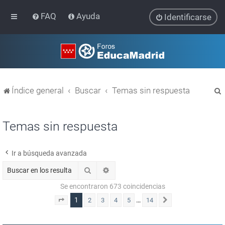
FAQ
Ayuda
Identificarse
Índice general
Buscar
Temas sin respuesta
Temas sin respuesta
Ir a búsqueda avanzada
r
Buscar
Búsqueda avanzada
Se encontraron 673 coincidencias
1
…
2
3
4
5
14
Página
1
de
14
Siguiente