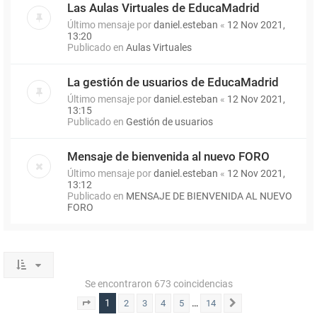
Las Aulas Virtuales de EducaMadrid
Último mensaje por
daniel.esteban
«
12 Nov 2021,
13:20
Publicado en
Aulas Virtuales
La gestión de usuarios de EducaMadrid
Último mensaje por
daniel.esteban
«
12 Nov 2021,
13:15
Publicado en
Gestión de usuarios
Mensaje de bienvenida al nuevo FORO
Último mensaje por
daniel.esteban
«
12 Nov 2021,
13:12
Publicado en
MENSAJE DE BIENVENIDA AL NUEVO
FORO
Se encontraron 673 coincidencias
1
…
2
3
4
5
14
Página
1
de
14
Siguiente