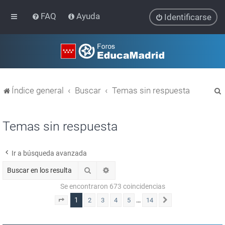
FAQ
Ayuda
Identificarse
Índice general
Buscar
Temas sin respuesta
Temas sin respuesta
Ir a búsqueda avanzada
r
Buscar
Búsqueda avanzada
Se encontraron 673 coincidencias
1
…
2
3
4
5
14
Página
1
de
14
Siguiente