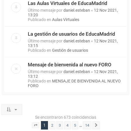
Las Aulas Virtuales de EducaMadrid
Último mensaje por
daniel.esteban
«
12 Nov 2021,
13:20
Publicado en
Aulas Virtuales
La gestión de usuarios de EducaMadrid
Último mensaje por
daniel.esteban
«
12 Nov 2021,
13:15
Publicado en
Gestión de usuarios
Mensaje de bienvenida al nuevo FORO
Último mensaje por
daniel.esteban
«
12 Nov 2021,
13:12
Publicado en
MENSAJE DE BIENVENIDA AL NUEVO
FORO
Se encontraron 673 coincidencias
1
…
2
3
4
5
14
Página
1
de
14
Siguiente