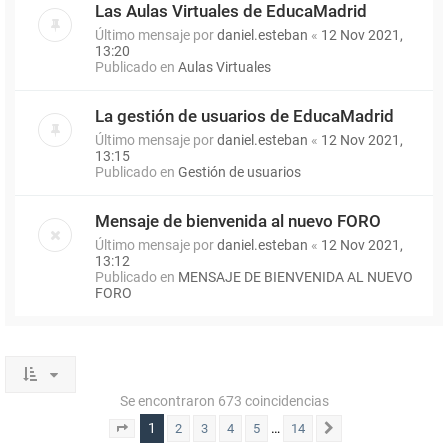
Las Aulas Virtuales de EducaMadrid
Último mensaje por
daniel.esteban
«
12 Nov 2021,
13:20
Publicado en
Aulas Virtuales
La gestión de usuarios de EducaMadrid
Último mensaje por
daniel.esteban
«
12 Nov 2021,
13:15
Publicado en
Gestión de usuarios
Mensaje de bienvenida al nuevo FORO
Último mensaje por
daniel.esteban
«
12 Nov 2021,
13:12
Publicado en
MENSAJE DE BIENVENIDA AL NUEVO
FORO
Se encontraron 673 coincidencias
1
…
2
3
4
5
14
Página
1
de
14
Siguiente