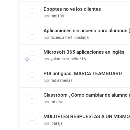
Epoptes no ve los clientes
por
mnj106
Aplicaciones sin acceso para alumnos
por
tic.ies.alberti.coslada
Microsoft 365 aplicaciones en inglés
por
yolanda.sanchez16
PDI antiguas. MARCA TEAMBOARD
por
mdiazpenas
Classroom ¿Cómo cambiar de alumno a
por
mtleiva
MÚLTIPLES RESPUESTAS A UN MISM
por
lpareja