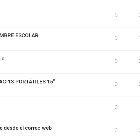
0
IMBRE ESCOLAR
0
jo
0
BAC-13 PORTÁTILES 15"
0
0
e desde el correo web
0