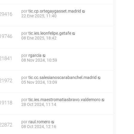
por
tic.cp.ortegaygasset.madrid
29416
22 Ene 2025, 11:40
por
tic.ies.leonfelipe.getafe
19746
08 Ene 2025, 18:42
por
rgarcia
21841
08 Nov 2024, 10:59
por
tic.cc.salesianoscarabanchel.madrid
21972
05 Nov 2024, 13:09
por
tic.ies.maestromatiasbravo.valdemoro
19118
28 Oct 2024, 11:14
por
raul.romero
22872
08 Oct 2024, 12:16