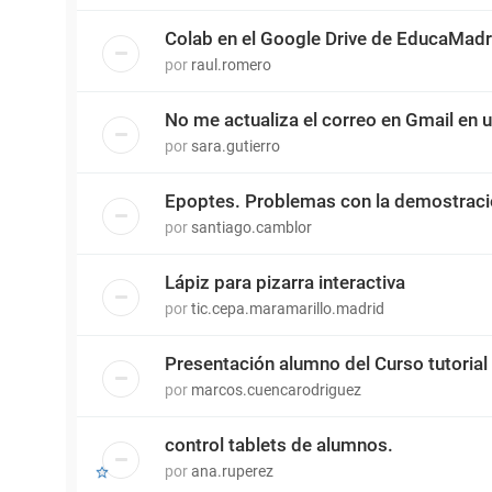
Colab en el Google Drive de EducaMadr
por
raul.romero
No me actualiza el correo en Gmail en 
por
sara.gutierro
Epoptes. Problemas con la demostrac
por
santiago.camblor
Lápiz para pizarra interactiva
por
tic.cepa.maramarillo.madrid
Presentación alumno del Curso tutorial
por
marcos.cuencarodriguez
control tablets de alumnos.
por
ana.ruperez