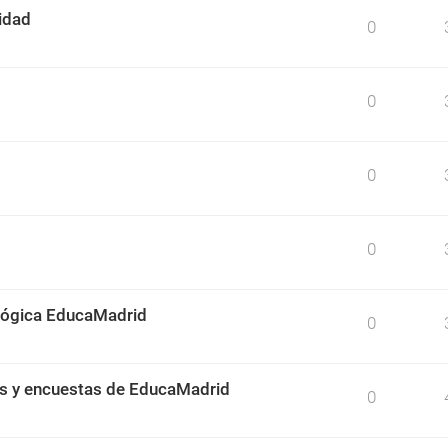
idad
0
0
0
0
ológica EducaMadrid
0
os y encuestas de EducaMadrid
0