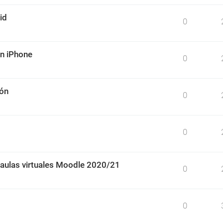
id
0
un iPhone
0
ión
0
0
 aulas virtuales Moodle 2020/21
0
0