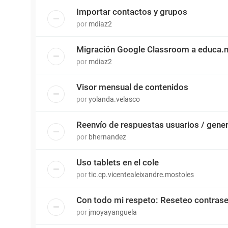
Importar contactos y grupos
por
mdiaz2
Migración Google Classroom a educa.
por
mdiaz2
Visor mensual de contenidos
por
yolanda.velasco
Reenvío de respuestas usuarios / gene
por
bhernandez
Uso tablets en el cole
por
tic.cp.vicentealeixandre.mostoles
Con todo mi respeto: Reseteo contras
por
jmoyayanguela