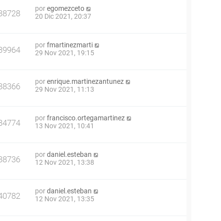
por
egomezceto
38728
20 Dic 2021, 20:37
por
fmartinezmarti
39964
29 Nov 2021, 19:15
por
enrique.martinezantunez
38366
29 Nov 2021, 11:13
por
francisco.ortegamartinez
34774
13 Nov 2021, 10:41
por
daniel.esteban
38736
12 Nov 2021, 13:38
por
daniel.esteban
40782
12 Nov 2021, 13:35