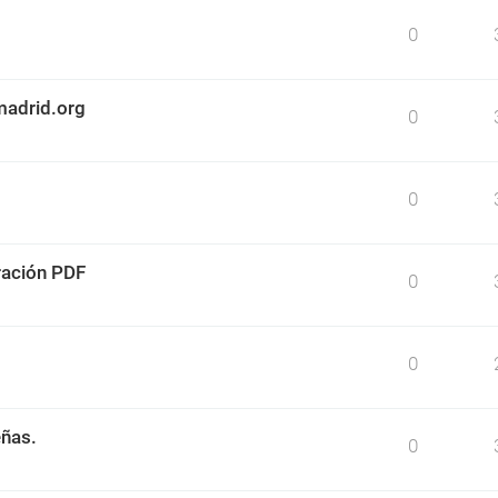
0
madrid.org
0
0
ración PDF
0
0
eñas.
0