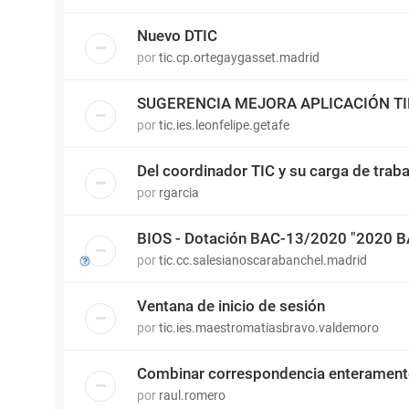
Nuevo DTIC
por
tic.cp.ortegaygasset.madrid
SUGERENCIA MEJORA APLICACIÓN T
por
tic.ies.leonfelipe.getafe
Del coordinador TIC y su carga de traba
por
rgarcia
BIOS - Dotación BAC-13/2020 "2020 
por
tic.cc.salesianoscarabanchel.madrid
Ventana de inicio de sesión
por
tic.ies.maestromatiasbravo.valdemoro
Combinar correspondencia enterament
por
raul.romero