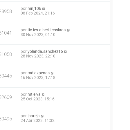
por
mnj106
28958
08 Feb 2024, 21:16
por
tic.ies.alberti.coslada
31041
30 Nov 2023, 01:10
por
yolanda.sanchez16
31050
28 Nov 2023, 22:10
por
mdiazpenas
30445
16 Nov 2023, 17:18
por
mtleiva
32609
25 Oct 2023, 15:16
por
lpareja
30495
24 Abr 2023, 11:32