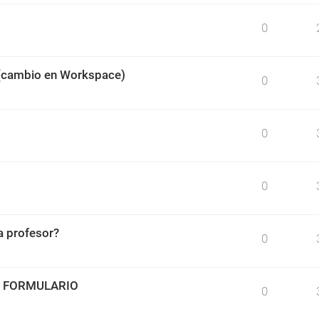
0
 (cambio en Workspace)
0
0
0
 profesor?
0
O FORMULARIO
0