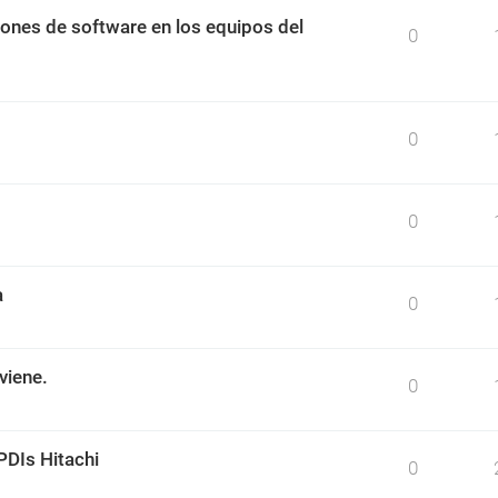
ciones de software en los equipos del
0
0
0
a
0
viene.
0
PDIs Hitachi
0