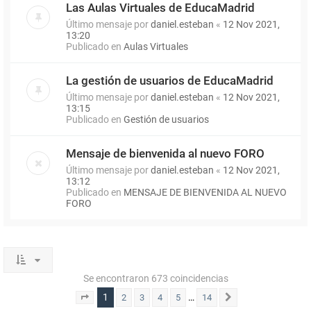
Las Aulas Virtuales de EducaMadrid
Último mensaje por
daniel.esteban
«
12 Nov 2021,
13:20
Publicado en
Aulas Virtuales
La gestión de usuarios de EducaMadrid
Último mensaje por
daniel.esteban
«
12 Nov 2021,
13:15
Publicado en
Gestión de usuarios
Mensaje de bienvenida al nuevo FORO
Último mensaje por
daniel.esteban
«
12 Nov 2021,
13:12
Publicado en
MENSAJE DE BIENVENIDA AL NUEVO
FORO
Se encontraron 673 coincidencias
1
…
2
3
4
5
14
Página
1
de
14
Siguiente