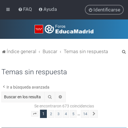
FAQ
Ayuda
Identificarse
Índice general
Buscar
Temas sin respuesta
Temas sin respuesta
Ir a búsqueda avanzada
r
Buscar
Búsqueda avanzada
Se encontraron 673 coincidencias
1
…
2
3
4
5
14
Página
1
de
14
Siguiente