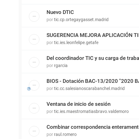
Nuevo DTIC
por
tic.cp.ortegaygasset.madrid
SUGERENCIA MEJORA APLICACIÓN T
por
tic.ies.leonfelipe.getafe
Del coordinador TIC y su carga de traba
por
rgarcia
BIOS - Dotación BAC-13/2020 "2020 
por
tic.cc.salesianoscarabanchel.madrid
Ventana de inicio de sesión
por
tic.ies.maestromatiasbravo.valdemoro
Combinar correspondencia enterament
por
raul.romero