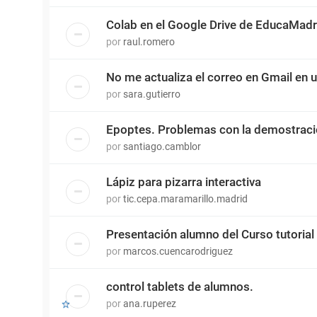
Colab en el Google Drive de EducaMadr
por
raul.romero
No me actualiza el correo en Gmail en 
por
sara.gutierro
Epoptes. Problemas con la demostrac
por
santiago.camblor
Lápiz para pizarra interactiva
por
tic.cepa.maramarillo.madrid
Presentación alumno del Curso tutorial
por
marcos.cuencarodriguez
control tablets de alumnos.
por
ana.ruperez