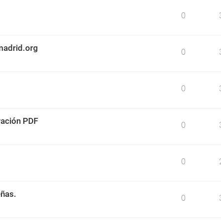
0
madrid.org
0
0
ración PDF
0
0
eñas.
0