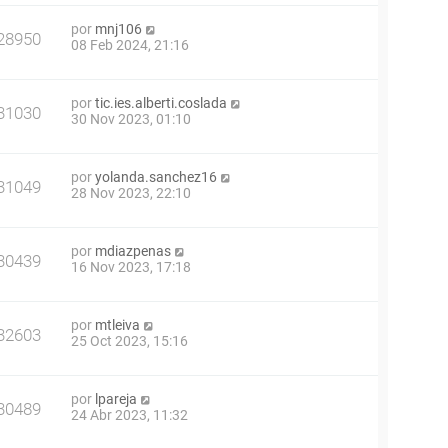
por
mnj106
28950
08 Feb 2024, 21:16
por
tic.ies.alberti.coslada
31030
30 Nov 2023, 01:10
por
yolanda.sanchez16
31049
28 Nov 2023, 22:10
por
mdiazpenas
30439
16 Nov 2023, 17:18
por
mtleiva
32603
25 Oct 2023, 15:16
por
lpareja
30489
24 Abr 2023, 11:32