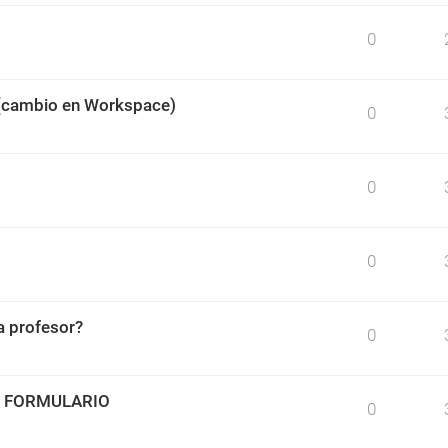
0
 (cambio en Workspace)
0
0
0
 profesor?
0
O FORMULARIO
0