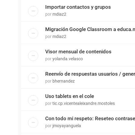
Importar contactos y grupos
por
mdiaz2
Migración Google Classroom a educa.
por
mdiaz2
Visor mensual de contenidos
por
yolanda.velasco
Reenvío de respuestas usuarios / gene
por
bhernandez
Uso tablets en el cole
por
tic.cp.vicentealeixandre.mostoles
Con todo mi respeto: Reseteo contras
por
jmoyayanguela