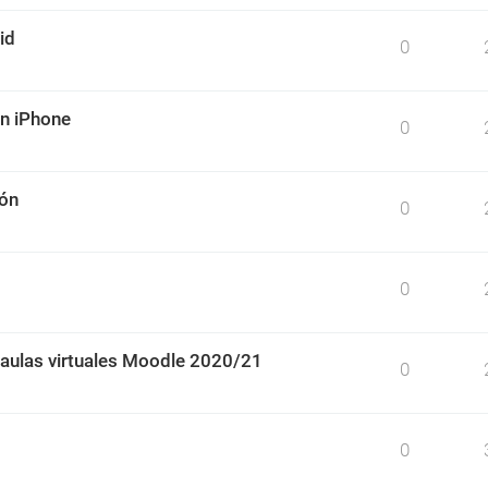
id
0
un iPhone
0
ión
0
0
 aulas virtuales Moodle 2020/21
0
0