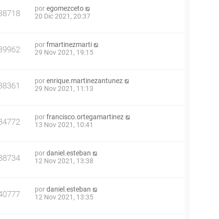
por
egomezceto
38718
20 Dic 2021, 20:37
por
fmartinezmarti
39962
29 Nov 2021, 19:15
por
enrique.martinezantunez
38361
29 Nov 2021, 11:13
por
francisco.ortegamartinez
34772
13 Nov 2021, 10:41
por
daniel.esteban
38734
12 Nov 2021, 13:38
por
daniel.esteban
40777
12 Nov 2021, 13:35