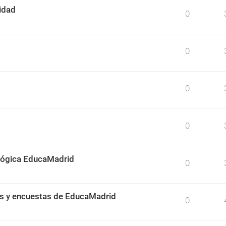
idad
0
0
0
0
ológica EducaMadrid
0
os y encuestas de EducaMadrid
0