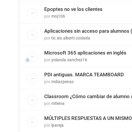
Epoptes no ve los clientes
por
mnj106
Aplicaciones sin acceso para alumnos
por
tic.ies.alberti.coslada
Microsoft 365 aplicaciones en inglés
por
yolanda.sanchez16
PDI antiguas. MARCA TEAMBOARD
por
mdiazpenas
Classroom ¿Cómo cambiar de alumno a
por
mtleiva
MÚLTIPLES RESPUESTAS A UN MISM
por
lpareja