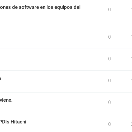
ciones de software en los equipos del
0
0
0
a
0
viene.
0
PDIs Hitachi
0