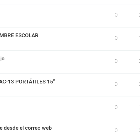
0
IMBRE ESCOLAR
0
jo
0
BAC-13 PORTÁTILES 15"
0
0
e desde el correo web
0