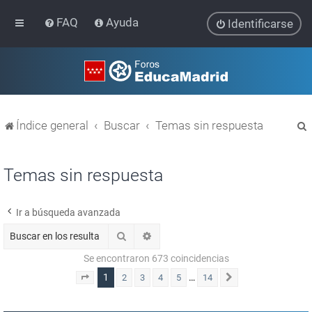
FAQ
Ayuda
Identificarse
Índice general
Buscar
Temas sin respuesta
Temas sin respuesta
Ir a búsqueda avanzada
r
Buscar
Búsqueda avanzada
Se encontraron 673 coincidencias
1
…
2
3
4
5
14
Página
1
de
14
Siguiente