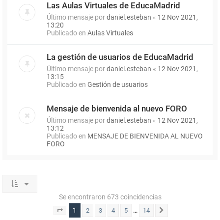
Las Aulas Virtuales de EducaMadrid
Último mensaje por
daniel.esteban
«
12 Nov 2021,
13:20
Publicado en
Aulas Virtuales
La gestión de usuarios de EducaMadrid
Último mensaje por
daniel.esteban
«
12 Nov 2021,
13:15
Publicado en
Gestión de usuarios
Mensaje de bienvenida al nuevo FORO
Último mensaje por
daniel.esteban
«
12 Nov 2021,
13:12
Publicado en
MENSAJE DE BIENVENIDA AL NUEVO
FORO
Se encontraron 673 coincidencias
1
…
2
3
4
5
14
Página
1
de
14
Siguiente