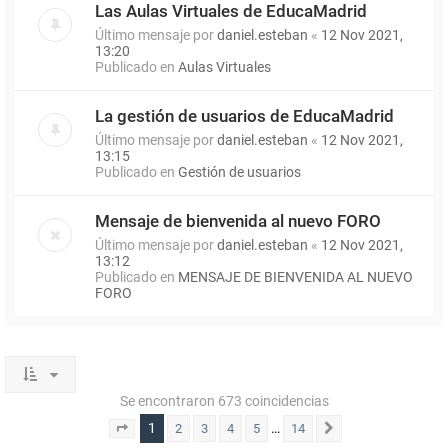
Las Aulas Virtuales de EducaMadrid
Último mensaje por
daniel.esteban
«
12 Nov 2021,
13:20
Publicado en
Aulas Virtuales
La gestión de usuarios de EducaMadrid
Último mensaje por
daniel.esteban
«
12 Nov 2021,
13:15
Publicado en
Gestión de usuarios
Mensaje de bienvenida al nuevo FORO
Último mensaje por
daniel.esteban
«
12 Nov 2021,
13:12
Publicado en
MENSAJE DE BIENVENIDA AL NUEVO
FORO
Se encontraron 673 coincidencias
1
…
2
3
4
5
14
Página
1
de
14
Siguiente