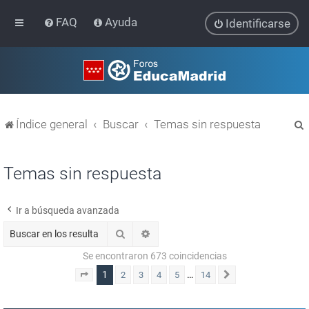
FAQ
Ayuda
Identificarse
Índice general
Buscar
Temas sin respuesta
Temas sin respuesta
Ir a búsqueda avanzada
r
Buscar
Búsqueda avanzada
Se encontraron 673 coincidencias
1
…
2
3
4
5
14
Página
1
de
14
Siguiente