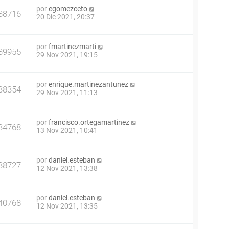
por
egomezceto
38716
20 Dic 2021, 20:37
por
fmartinezmarti
39955
29 Nov 2021, 19:15
por
enrique.martinezantunez
38354
29 Nov 2021, 11:13
por
francisco.ortegamartinez
34768
13 Nov 2021, 10:41
por
daniel.esteban
38727
12 Nov 2021, 13:38
por
daniel.esteban
40768
12 Nov 2021, 13:35