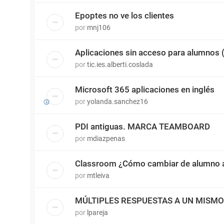
Epoptes no ve los clientes
por
mnj106
Aplicaciones sin acceso para alumnos
por
tic.ies.alberti.coslada
Microsoft 365 aplicaciones en inglés
por
yolanda.sanchez16
PDI antiguas. MARCA TEAMBOARD
por
mdiazpenas
Classroom ¿Cómo cambiar de alumno a
por
mtleiva
MÚLTIPLES RESPUESTAS A UN MISM
por
lpareja