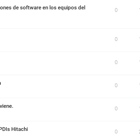
ciones de software en los equipos del
0
0
0
a
0
viene.
0
PDIs Hitachi
0