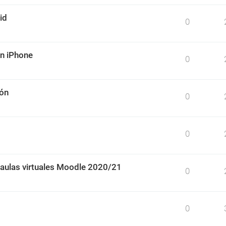
id
0
un iPhone
0
ión
0
0
 aulas virtuales Moodle 2020/21
0
0