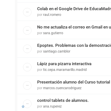
Colab en el Google Drive de EducaMadr
por
raul.romero
No me actualiza el correo en Gmail en 
por
sara.gutierro
Epoptes. Problemas con la demostrac
por
santiago.camblor
Lápiz para pizarra interactiva
por
tic.cepa.maramarillo.madrid
Presentación alumno del Curso tutorial
por
marcos.cuencarodriguez
control tablets de alumnos.
por
ana.ruperez