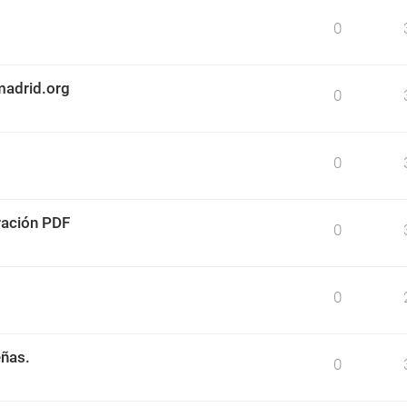
0
madrid.org
0
0
ración PDF
0
0
eñas.
0