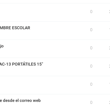
0
IMBRE ESCOLAR
0
jo
0
BAC-13 PORTÁTILES 15"
0
0
e desde el correo web
0