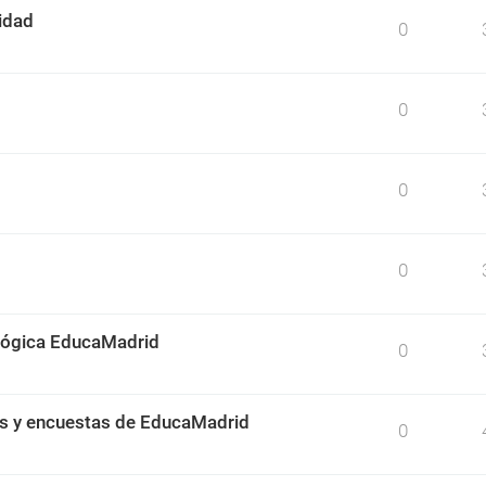
idad
0
0
0
0
ológica EducaMadrid
0
os y encuestas de EducaMadrid
0