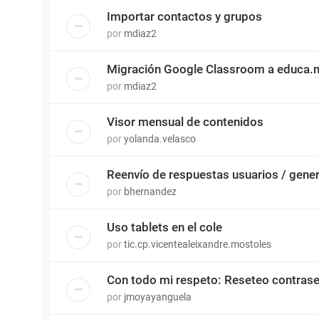
Importar contactos y grupos
por
mdiaz2
Migración Google Classroom a educa.
por
mdiaz2
Visor mensual de contenidos
por
yolanda.velasco
Reenvío de respuestas usuarios / gene
por
bhernandez
Uso tablets en el cole
por
tic.cp.vicentealeixandre.mostoles
Con todo mi respeto: Reseteo contras
por
jmoyayanguela