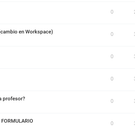
0
 (cambio en Workspace)
0
0
0
 profesor?
0
O FORMULARIO
0