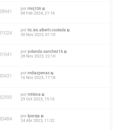
por
mnj106
28941
08 Feb 2024, 21:16
por
tic.ies.alberti.coslada
31024
30 Nov 2023, 01:10
por
yolanda.sanchez16
31041
28 Nov 2023, 22:10
por
mdiazpenas
30431
16 Nov 2023, 17:18
por
mtleiva
32595
25 Oct 2023, 15:16
por
lpareja
30484
24 Abr 2023, 11:32