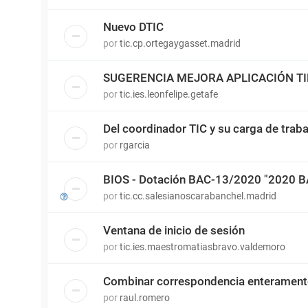
Nuevo DTIC
por
tic.cp.ortegaygasset.madrid
SUGERENCIA MEJORA APLICACIÓN T
por
tic.ies.leonfelipe.getafe
Del coordinador TIC y su carga de traba
por
rgarcia
BIOS - Dotación BAC-13/2020 "2020 
por
tic.cc.salesianoscarabanchel.madrid
Ventana de inicio de sesión
por
tic.ies.maestromatiasbravo.valdemoro
Combinar correspondencia enterament
por
raul.romero