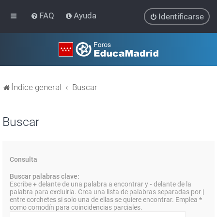
FAQ
Ayuda
Identificarse
Índice general
Buscar
Buscar
Consulta
Buscar palabras clave:
Escribe
+
delante de una palabra a encontrar y
-
delante de la
palabra para excluirla. Crea una lista de palabras separadas por
|
entre corchetes si solo una de ellas se quiere encontrar. Emplea
*
como comodín para coincidencias parciales.