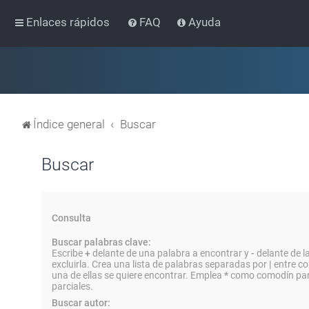
Enlaces rápidos
FAQ
Ayuda
Índice general
Buscar
Buscar
Consulta
Buscar palabras clave:
Escribe
+
delante de una palabra a encontrar y
-
delante de l
excluirla. Crea una lista de palabras separadas por
|
entre co
una de ellas se quiere encontrar. Emplea
*
como comodín par
parciales.
Buscar autor: