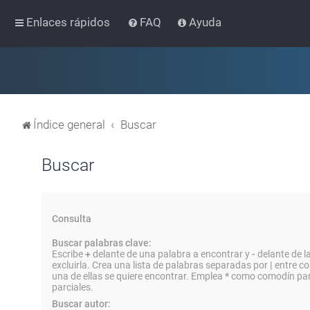
Enlaces rápidos
FAQ
Ayuda
Índice general
Buscar
Buscar
Consulta
Buscar palabras clave:
Escribe
+
delante de una palabra a encontrar y
-
delante de l
excluirla. Crea una lista de palabras separadas por
|
entre co
una de ellas se quiere encontrar. Emplea
*
como comodín par
parciales.
Buscar autor: