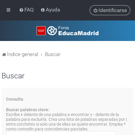
FAQ
Ayuda
Identificarse
Índice general
Buscar
Buscar
Consulta
Buscar palabras clave:
Escribe
+
delante de una palabra a encontrar y
-
delante de la
palabra para excluirla. Crea una lista de palabras separadas por
|
entre corchetes si solo una de ellas se quiere encontrar. Emplea
*
como comodín para coincidencias parciales.