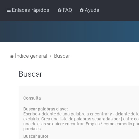
Enlaces rápidos
FAQ
Ayuda
Índice general
Buscar
Buscar
Consulta
Buscar palabras clave:
Escribe
+
delante de una palabra a encontrar y
-
delante de l
excluirla. Crea una lista de palabras separadas por
|
entre co
una de ellas se quiere encontrar. Emplea
*
como comodín par
parciales.
Buscar autor: