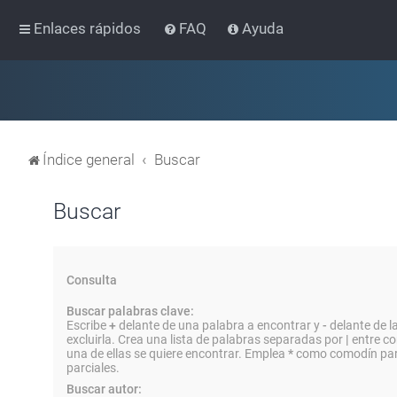
Enlaces rápidos
FAQ
Ayuda
Índice general
Buscar
Buscar
Consulta
Buscar palabras clave:
Escribe
+
delante de una palabra a encontrar y
-
delante de l
excluirla. Crea una lista de palabras separadas por
|
entre co
una de ellas se quiere encontrar. Emplea
*
como comodín par
parciales.
Buscar autor: