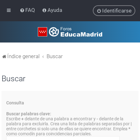
FAQ
Ayuda
Identificarse
Índice general
Buscar
Buscar
Consulta
Buscar palabras clave:
Escribe
+
delante de una palabra a encontrar y
-
delante de la
palabra para excluirla. Crea una lista de palabras separadas por
|
entre corchetes si solo una de ellas se quiere encontrar. Emplea
*
como comodín para coincidencias parciales.