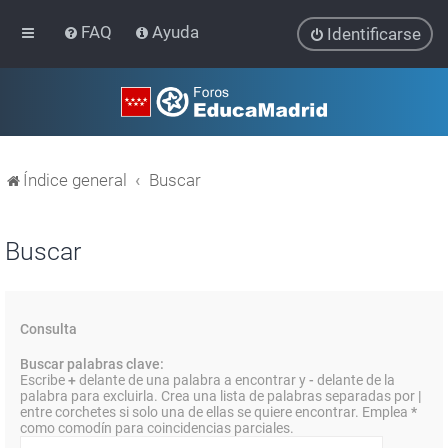
FAQ
Ayuda
Identificarse
Índice general
Buscar
Buscar
Consulta
Buscar palabras clave:
Escribe
+
delante de una palabra a encontrar y
-
delante de la
palabra para excluirla. Crea una lista de palabras separadas por
|
entre corchetes si solo una de ellas se quiere encontrar. Emplea
*
como comodín para coincidencias parciales.