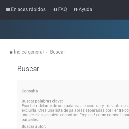
Enlaces rápidos
FAQ
Ayuda
Índice general
Buscar
Buscar
Consulta
Buscar palabras clave:
Escribe
+
delante de una palabra a encontrar y
-
delante de l
excluirla. Crea una lista de palabras separadas por
|
entre co
una de ellas se quiere encontrar. Emplea
*
como comodín par
parciales.
Buscar autor: