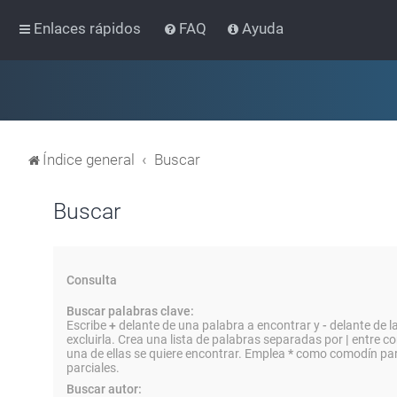
Enlaces rápidos
FAQ
Ayuda
Índice general
Buscar
Buscar
Consulta
Buscar palabras clave:
Escribe
+
delante de una palabra a encontrar y
-
delante de l
excluirla. Crea una lista de palabras separadas por
|
entre co
una de ellas se quiere encontrar. Emplea
*
como comodín par
parciales.
Buscar autor: