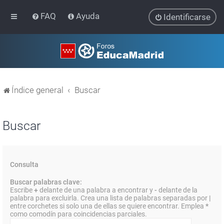
FAQ
Ayuda
Identificarse
Índice general
Buscar
Buscar
Consulta
Buscar palabras clave:
Escribe
+
delante de una palabra a encontrar y
-
delante de la
palabra para excluirla. Crea una lista de palabras separadas por
|
entre corchetes si solo una de ellas se quiere encontrar. Emplea
*
como comodín para coincidencias parciales.