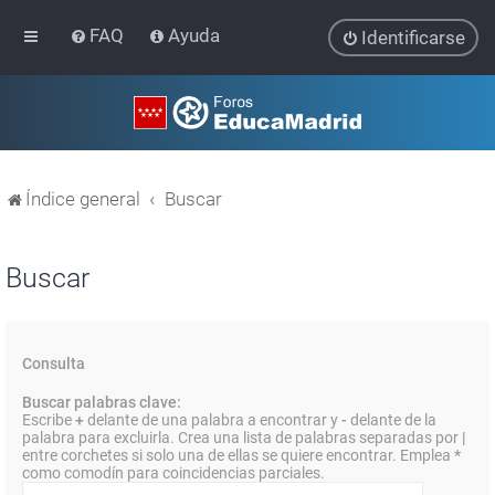
FAQ
Ayuda
Identificarse
Índice general
Buscar
Buscar
Consulta
Buscar palabras clave:
Escribe
+
delante de una palabra a encontrar y
-
delante de la
palabra para excluirla. Crea una lista de palabras separadas por
|
entre corchetes si solo una de ellas se quiere encontrar. Emplea
*
como comodín para coincidencias parciales.