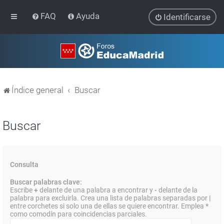
FAQ
Ayuda
Identificarse
Índice general
Buscar
Buscar
Consulta
Buscar palabras clave:
Escribe
+
delante de una palabra a encontrar y
-
delante de la
palabra para excluirla. Crea una lista de palabras separadas por
|
entre corchetes si solo una de ellas se quiere encontrar. Emplea
*
como comodín para coincidencias parciales.