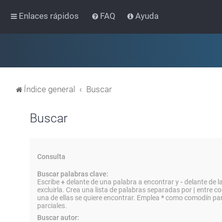
Enlaces rápidos
FAQ
Ayuda
Índice general
Buscar
Buscar
Consulta
Buscar palabras clave:
Escribe
+
delante de una palabra a encontrar y
-
delante de l
excluirla. Crea una lista de palabras separadas por
|
entre co
una de ellas se quiere encontrar. Emplea
*
como comodín par
parciales.
Buscar autor: