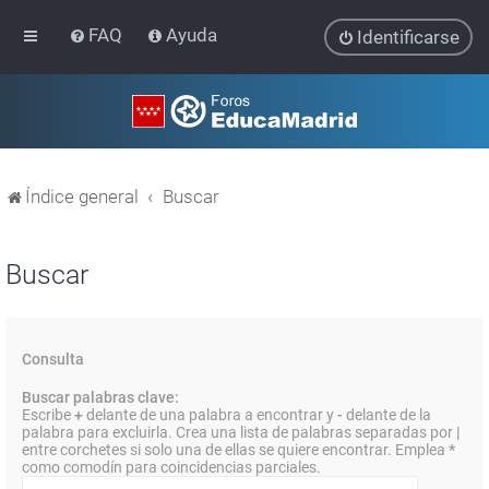
FAQ
Ayuda
Identificarse
Índice general
Buscar
Buscar
Consulta
Buscar palabras clave:
Escribe
+
delante de una palabra a encontrar y
-
delante de la
palabra para excluirla. Crea una lista de palabras separadas por
|
entre corchetes si solo una de ellas se quiere encontrar. Emplea
*
como comodín para coincidencias parciales.