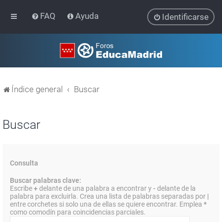
FAQ
Ayuda
Identificarse
Índice general
Buscar
Buscar
Consulta
Buscar palabras clave:
Escribe
+
delante de una palabra a encontrar y
-
delante de la
palabra para excluirla. Crea una lista de palabras separadas por
|
entre corchetes si solo una de ellas se quiere encontrar. Emplea
*
como comodín para coincidencias parciales.